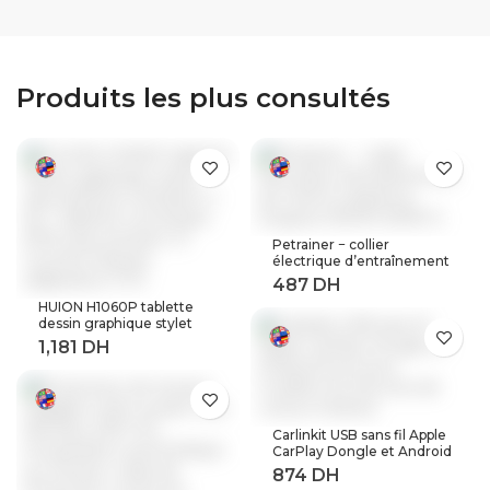
4 5 6 7E Z X M3 M5
voiture fenêtre
emblème M6 Mline
décoration de la
maison décalcomanie
décor fête
Produits les plus consultés
Petrainer − collier
électrique d’entraînement
de chiens à distance,
longueur 800M (619A-1)
HUION H1060P tablette
dessin graphique stylet
sans batterie inclinaison ±
60 ° tablette numérique
8192 stylo pression 12
touches Express
adaptateur OTG
Carlinkit USB sans fil Apple
CarPlay Dongle et Android
Auto pour modifier les
Services de voiture