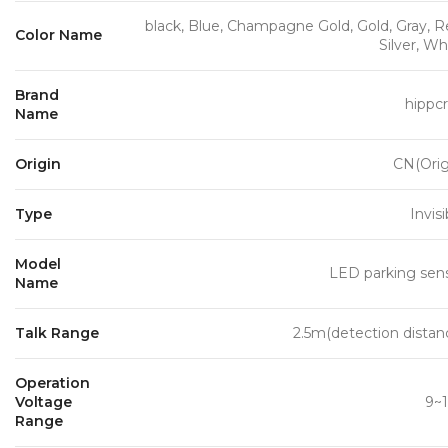
black, Blue, Champagne Gold, Gold, Gray, R
Color Name
Silver, Wh
Brand
hippc
Name
Origin
CN(Orig
Type
Invisi
Model
LED parking sen
Name
Talk Range
2.5m(detection distan
Operation
Voltage
9~
Range