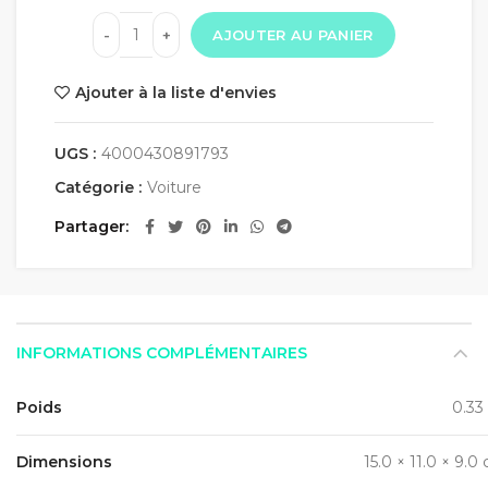
AJOUTER AU PANIER
Ajouter à la liste d'envies
UGS :
4000430891793
Catégorie :
Voiture
Partager
INFORMATIONS COMPLÉMENTAIRES
Poids
0.33
Dimensions
15.0 × 11.0 × 9.0