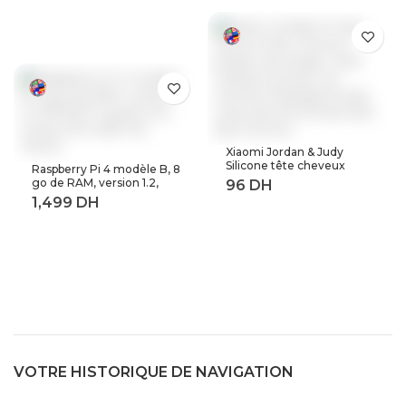
avec radio fm haut-parleur
casque, sport MP 3
baladeur en métal dap
Xiaomi Jordan & Judy
Silicone tête cheveux
Raspberry Pi 4 modèle B, 8
peigne de lavage corps
go de RAM, version 1.2,
masseur brosse cuir
BCM2711 Quad core,
chevelu Massage brosse
Cortex-A72 ARM v8,
corps douche brosse bain
1.5GHz (8GB RAM)
Spa minceur
VOTRE HISTORIQUE DE NAVIGATION