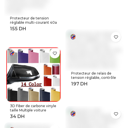
Android
Protecteur de tension
réglable multi-courant 40a
63a 80a, 230V AC,
récupération automatique
sur tension, relais de
Protection contre les
surtensions à limite
actuelle
Protecteur de relais de
tension réglable, contrôle
de tension contre les
surtensions, 220V, 63a,
40a, dispositifs de
Protection contre les
surtensions et les
surintensités, Rail Din
3D Fiber de carbone vinyle
taille Multiple voiture
feuille rouleau Film
autocollant moto
Automobile style noir
argent décalcomanies