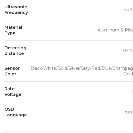
Ultrasonic
40K
Frequency
Material
Aluminum & Plas
Type
Detecting
0~2
distance
Sensor
Black/White/Gold/Silver/Gray/Red/Blue/Champa
Color
Gol
Rate
Voltage
OSD
engl
Language