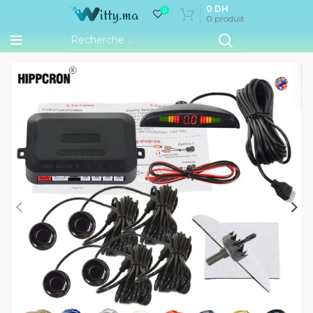
0
DH
0
0
produit