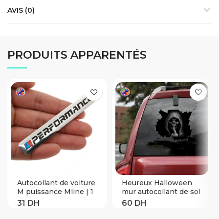
AVIS (0)
PRODUITS APPARENTÉS
Autocollant de voiture
Heureux Halloween
M puissance Mline | 1
mur autocollant de sol
pièce, accessoires
horreur Stickers
Auto d’autocollants
muraux silencieux
Logo pour BMW M 1 3
crâne autocollant