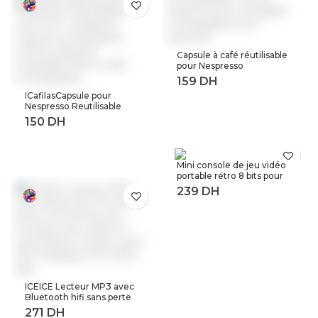
feuille
Capsule à café réutilisable
pour Nespresso
Reutilisable Inox Capsule
rechargeable Crema
ICafilasCapsule pour
Espress acier inoxydable
Nespresso Reutilisable
rechargeable pour
Inox 2 en 1 utilisation
expresso
Capsule rechargeable
Crema expresso
réutilisable filtre à café
rechargeable
Mini console de jeu vidéo
portable rétro 8 bits pour
enfant 3 0 pouces LCD
couleur joueur de jeu avec
400 jeux intégrés
ICEICE Lecteur MP3 avec
Bluetooth hifi sans perte
mini lecteur de musique