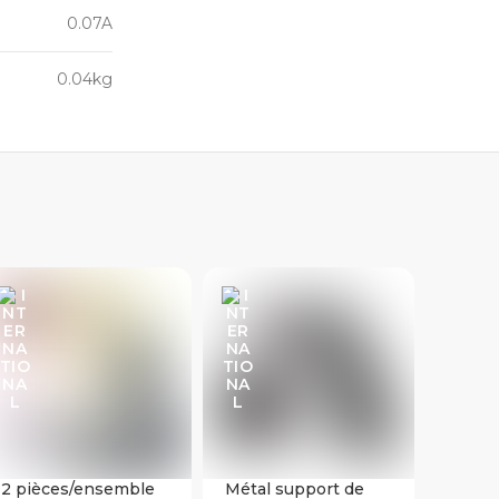
0.07A
0.04kg
2 pièces/ensemble
Métal support de
4 piè