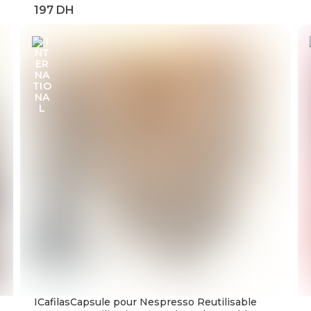
220V, 63a, 40a, dispositifs de Protection contre
les surtensions et les surintensités, Rail Din
ICafilasCapsule pour Nespresso Reutilisable