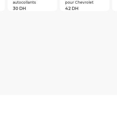
autocollants
pour Chevrolet
réfléchissants
Cruze Aveo Lacetti
voiture porte roue
Captiva Cruz Niva,
sourcil autocollant 4
Spark Orlando epic
pièces/ensemble
Sail, 2
décalcomanie
pièces/ensemble
marque de sécurité
bandes
réfléchissantes
autocollants
d’avertissement