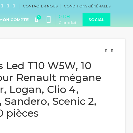
CONTACTER NOUS
CONDITIONS GÉNÉRALES
0
DH
0
MON COMPTE
SOCIAL
0
produit
 Led T10 W5W, 10
pour Renault mégane
r, Logan, Clio 4,
 Sandero, Scenic 2,
0 pièces