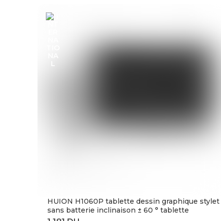
HUION H1060P tablette dessin graphique stylet
sans batterie inclinaison ± 60 ° tablette
numérique 8192 stylo pression 12 touches