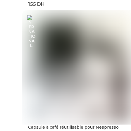
automatique sur tension, relais de Protection
contre les surtensions à limite actuelle
Capsule à café réutilisable pour Nespresso