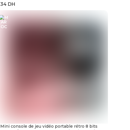
Automobile style noir argent décalcomanies
feuille
Mini console de jeu vidéo portable rétro 8 bits