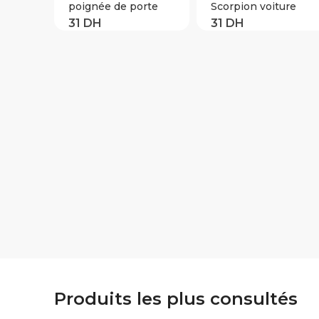
poignée de porte
Scorpion voiture
autocollants
autocollant 3D
accessoires pour
animal motif
LADA Priora berline
véhicule fenêtre
sport Kalina Granta
miroir pare-chocs
Vesta Niva Largus
décalcomanie décor
Vaz Samara 2110
résistant à l’eau
haute adhérence
Produits les plus consultés