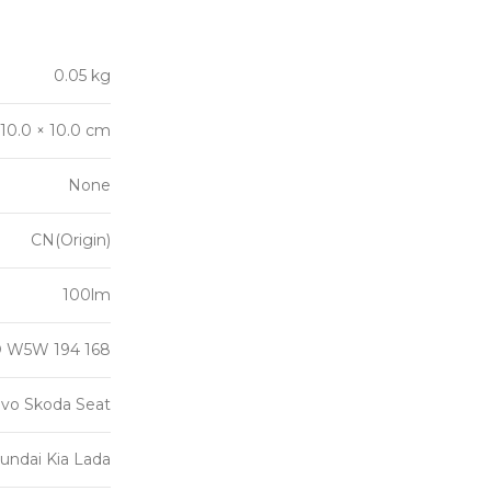
0.05 kg
 10.0 × 10.0 cm
None
CN(Origin)
100lm
D W5W 194 168
vo Skoda Seat
undai Kia Lada