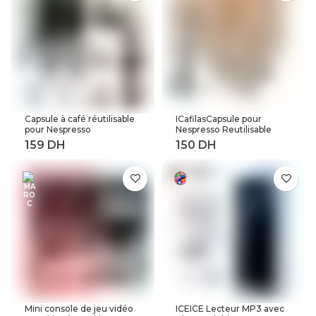
surintensités, Rail Din
Capsule à café réutilisable
ICafilasCapsule pour
pour Nespresso
Nespresso Reutilisable
Reutilisable Inox Capsule
Inox 2 en 1 utilisation
rechargeable Crema
Capsule rechargeable
Espress acier inoxydable
Crema expresso
rechargeable pour
réutilisable filtre à café
expresso
rechargeable
Mini console de jeu vidéo
ICEICE Lecteur MP3 avec