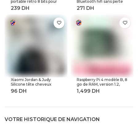
portable rétro 8 bits pour
Bluetooth hifi sans perte
enfant 3 0 pouces LCD
mini lecteur de musique
couleur joueur de jeu avec
avec radio fm haut-parleur
400 jeux intégrés
casque, sport MP 3
baladeur en métal dap
Xiaomi Jordan & Judy
Raspberry Pi 4 modèle B, 8
Silicone tête cheveux
go de RAM, version 1.2,
peigne de lavage corps
BCM2711 Quad core,
masseur brosse cuir
Cortex-A72 ARM v8,
chevelu Massage brosse
1.5GHz (8GB RAM)
corps douche brosse bain
Spa minceur
VOTRE HISTORIQUE DE NAVIGATION