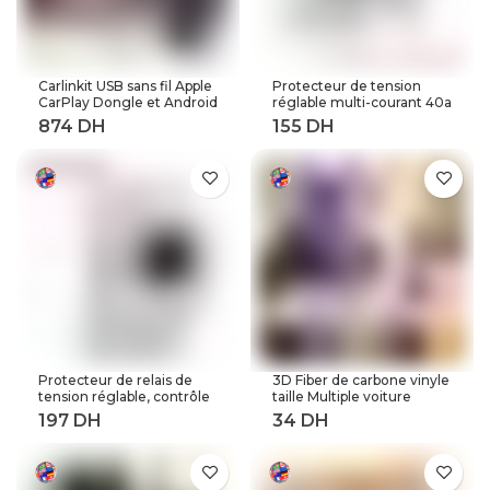
Carlinkit USB sans fil Apple
Protecteur de tension
CarPlay Dongle et Android
réglable multi-courant 40a
Auto pour modifier les
63a 80a, 230V AC,
Services de voiture
récupération automatique
Android
sur tension, relais de
Protection contre les
surtensions à limite
actuelle
Protecteur de relais de
3D Fiber de carbone vinyle
tension réglable, contrôle
taille Multiple voiture
de tension contre les
feuille rouleau Film
surtensions, 220V, 63a,
autocollant moto
40a, dispositifs de
Automobile style noir
Protection contre les
argent décalcomanies
surtensions et les
feuille