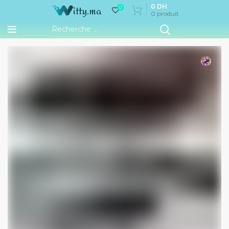
0
DH
0
0
produit