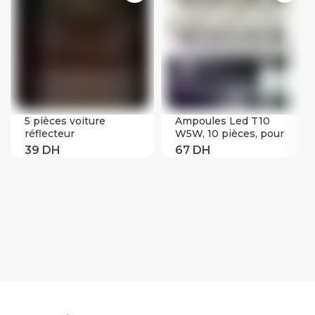
5 pièces voiture
Ampoules Led T10
réflecteur
W5W, 10 pièces, pour
réfléchissant
Renault mégane 2/3
autocollant 91*4cm
Duster, Logan, Clio 4,
voiture carrosserie
Laguna 2, Sandero,
coffre extérieur Auto
Scenic 2, Captur, 10
accessoires bande
pièces
réfléchissante réflexe
extérieur
avertissement