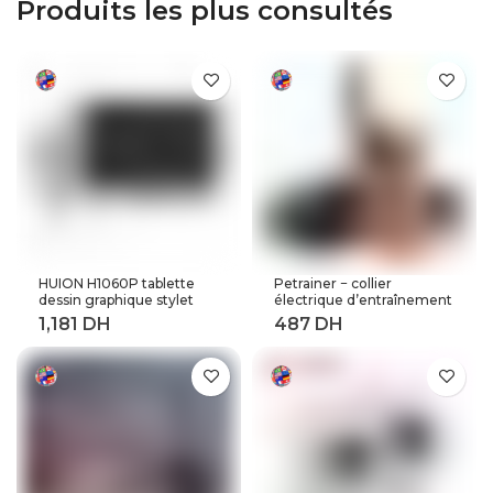
Produits les plus consultés
HUION H1060P tablette
Petrainer − collier
dessin graphique stylet
électrique d’entraînement
sans batterie inclinaison ±
de chiens à distance,
60 ° tablette numérique
longueur 800M (619A-1)
8192 stylo pression 12
touches Express
adaptateur OTG