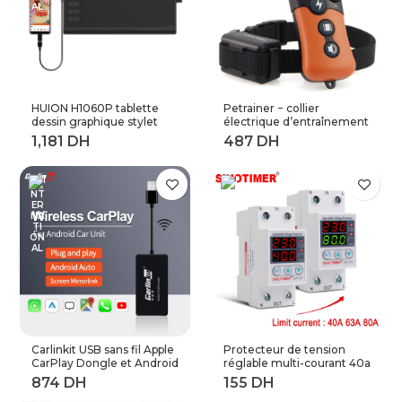
HUION H1060P tablette
Petrainer − collier
dessin graphique stylet
électrique d’entraînement
sans batterie inclinaison ±
de chiens à distance,
60 ° tablette numérique
longueur 800M (619A-1)
8192 stylo pression 12
touches Express
adaptateur OTG
Carlinkit USB sans fil Apple
Protecteur de tension
CarPlay Dongle et Android
réglable multi-courant 40a
Auto pour modifier les
63a 80a, 230V AC,
Services de voiture
récupération automatique