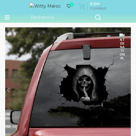
0
DH
0
0
produit