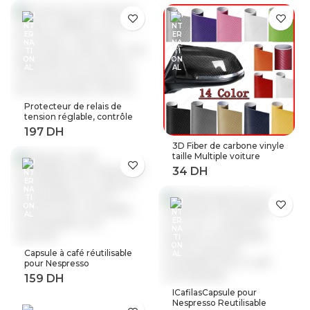
Android
sur tension, relais de
Protection contre les
surtensions à limite
actuelle
Protecteur de relais de
tension réglable, contrôle
de tension contre les
surtensions, 220V, 63a,
3D Fiber de carbone vinyle
40a, dispositifs de
taille Multiple voiture
Protection contre les
feuille rouleau Film
surtensions et les
autocollant moto
surintensités, Rail Din
Automobile style noir
argent décalcomanies
feuille
Capsule à café réutilisable
pour Nespresso
Reutilisable Inox Capsule
rechargeable Crema
ICafilasCapsule pour
Espress acier inoxydable
Nespresso Reutilisable
rechargeable pour