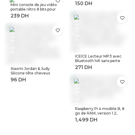
Inox 2 en 1 utilisation
expresso
Mini console de jeu vidéo
Capsule rechargeable
portable rétro 8 bits pour
Crema expresso
enfant 3 0 pouces LCD
réutilisable filtre à café
couleur joueur de jeu avec
rechargeable
400 jeux intégrés
ICEICE Lecteur MP3 avec
Bluetooth hifi sans perte
mini lecteur de musique
Xiaomi Jordan & Judy
avec radio fm haut-parleur
Silicone tête cheveux
casque, sport MP 3
peigne de lavage corps
baladeur en métal dap
masseur brosse cuir
chevelu Massage brosse
corps douche brosse bain
Spa minceur
Raspberry Pi 4 modèle B, 8
go de RAM, version 1.2,
BCM2711 Quad core,
Cortex-A72 ARM v8,
1.5GHz (8GB RAM)