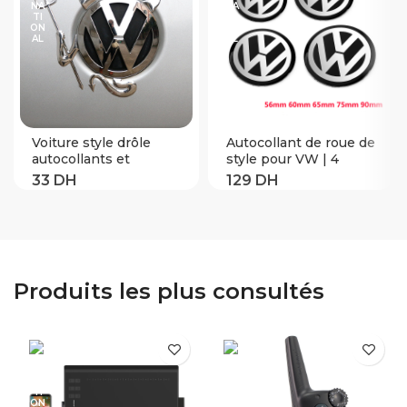
Voiture style drôle
Autocollant de roue de
autocollants et
style pour VW | 4
décalcomanies pour
pièces 56mm 60mm
Volkswagen POLO
65mm 75mm 90mm,
passat b5 b6 b7 t4 t5
noir, capuchon de
golf 4 5 6 7 vw Tiguan
moyeu central, Badge
Jetta Gol accessoires
Logo, emblème,
de voiture
autocollant de roue
Produits les plus consultés