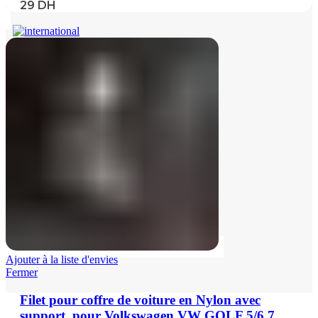
29
DH
Ajouter à la liste d'envies
Fermer
Filet pour coffre de voiture en Nylon avec
support, pour Volkswagen VW GOLF 5/6 7