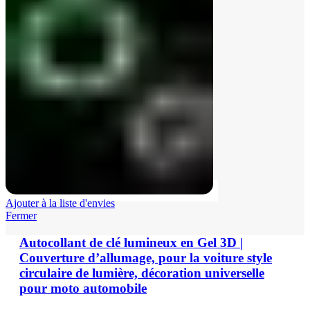
Ajouter à la liste d'envies
Fermer
Autocollant de clé lumineux en Gel 3D |
Couverture d’allumage, pour la voiture style
circulaire de lumière, décoration universelle
pour moto automobile