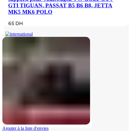
GTI TIGUAN, PASSAT B5 B6 B8, JETTA
MK5 MK6 POLO
65
DH
Ajouter à la liste d'envies