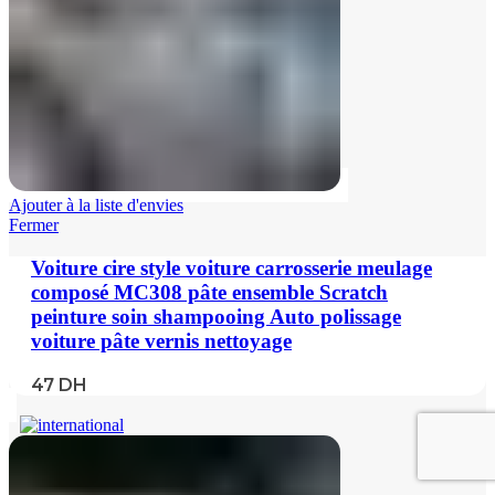
Ajouter à la liste d'envies
Fermer
Voiture cire style voiture carrosserie meulage
composé MC308 pâte ensemble Scratch
peinture soin shampooing Auto polissage
voiture pâte vernis nettoyage
47
DH