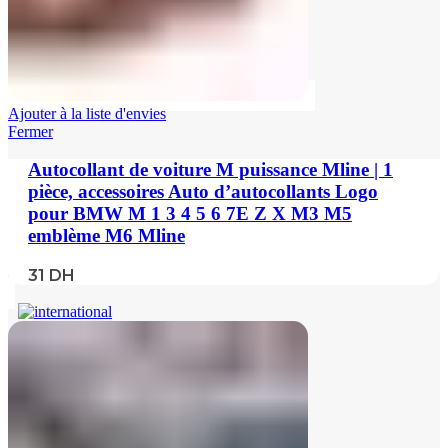
Ajouter à la liste d'envies
Fermer
Autocollant de voiture M puissance Mline | 1
pièce, accessoires Auto d’autocollants Logo
pour BMW M 1 3 4 5 6 7E Z X M3 M5
emblème M6 Mline
31
DH