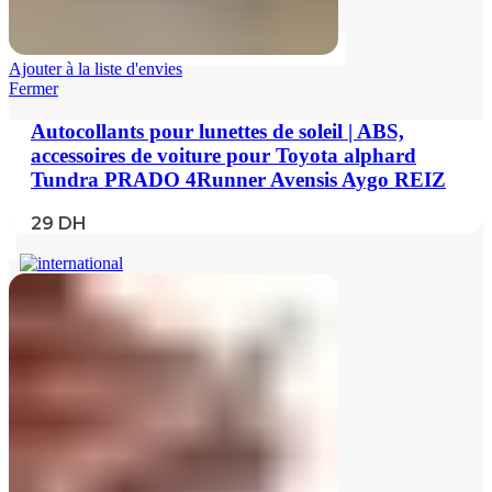
Ajouter à la liste d'envies
Fermer
Autocollants pour lunettes de soleil | ABS,
accessoires de voiture pour Toyota alphard
Tundra PRADO 4Runner Avensis Aygo REIZ
29
DH