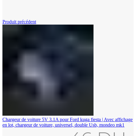
Cliquez pour agrandir
Produit précédent
Chargeur de voiture 5V 3.1A pour Ford kuga fiesta | Avec affichage
en lot, chargeur de voiture, universel, double Usb, mondeo mk1