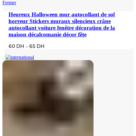
Fermer
Heureux Halloween mur autocollant de sol
horreur Stickers muraux silencieux crâne
autocollant voiture fenêtre décoration de la
maison décalcomanie décor fête
60
DH
65
DH
–