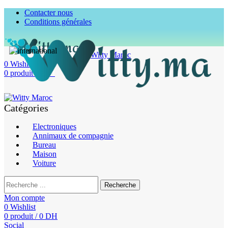
Contacter nous
Conditions générales
0
Wishlist
0
produit
/
0
DH
Catégories
Electroniques
Annimaux de compagnie
Bureau
Maison
Voiture
Recherche
Mon compte
0
Wishlist
0
produit
/
0
DH
Social