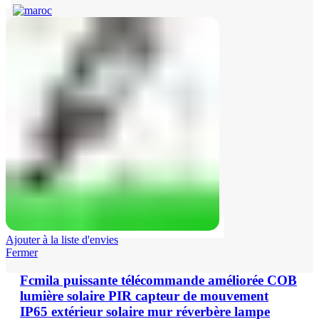
Ajouter à la liste d'envies
Fermer
Fcmila puissante télécommande améliorée COB
lumière solaire PIR capteur de mouvement
IP65 extérieur solaire mur réverbère lampe