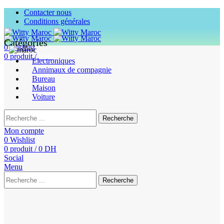
Contacter nous
Conditions générales
Catégories
0
Wishlist
0
produit
/
0
DH
Electroniques
Annimaux de compagnie
Bureau
Maison
Voiture
Recherche
Mon compte
0
Wishlist
0
produit
/
0
DH
Social
Menu
Recherche