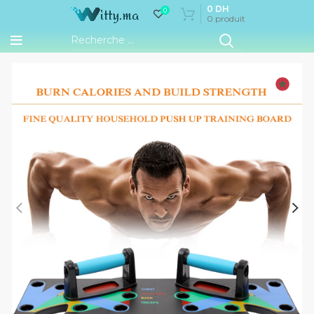
0
DH
0
0
produit