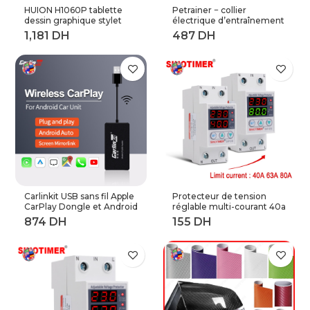
HUION H1060P tablette
Petrainer − collier
dessin graphique stylet
électrique d’entraînement
sans batterie inclinaison ±
de chiens à distance,
60 ° tablette numérique
longueur 800M (619A-1)
8192 stylo pression 12
touches Express
adaptateur OTG
Carlinkit USB sans fil Apple
Protecteur de tension
CarPlay Dongle et Android
réglable multi-courant 40a
Auto pour modifier les
63a 80a, 230V AC,
Services de voiture
récupération automatique
Android
sur tension, relais de
Protection contre les
surtensions à limite
actuelle