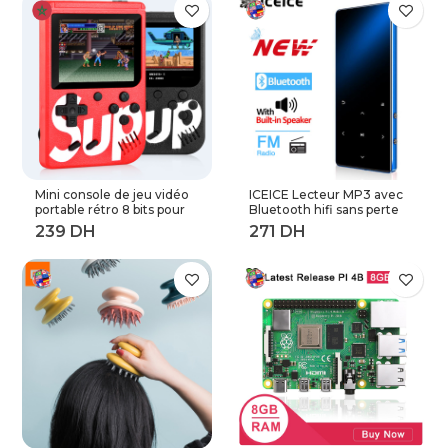
rechargeable pour
réutilisable filtre à café
expresso
rechargeable
Mini console de jeu vidéo
ICEICE Lecteur MP3 avec
portable rétro 8 bits pour
Bluetooth hifi sans perte
enfant 3 0 pouces LCD
mini lecteur de musique
couleur joueur de jeu avec
avec radio fm haut-parleur
400 jeux intégrés
casque, sport MP 3
baladeur en métal dap