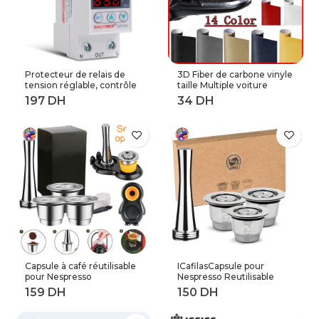
Protecteur de relais de
3D Fiber de carbone vinyle
tension réglable, contrôle
taille Multiple voiture
de tension contre les
feuille rouleau Film
surtensions, 220V, 63a,
autocollant moto
40a, dispositifs de
Automobile style noir
Protection contre les
argent décalcomanies
surtensions et les
feuille
surintensités, Rail Din
Capsule à café réutilisable
ICafilasCapsule pour
pour Nespresso
Nespresso Reutilisable
Reutilisable Inox Capsule
Inox 2 en 1 utilisation
rechargeable Crema
Capsule rechargeable
Espress acier inoxydable
Crema expresso