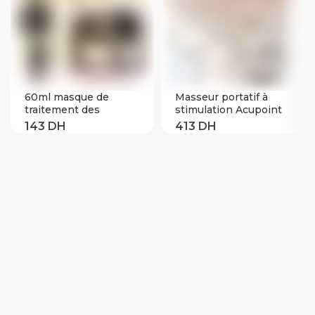
60ml masque de
Masseur portatif à
traitement des
stimulation Acupoint
cheveux 5 secondes
amincissant pour le
répare les cheveux
corps raclage chaleur
magiques restaurer le
Massage thérapie par
cuir chevelu
pression négative
réparation cheveux
doux kératine Types
dommages J5C4
(Yellow)