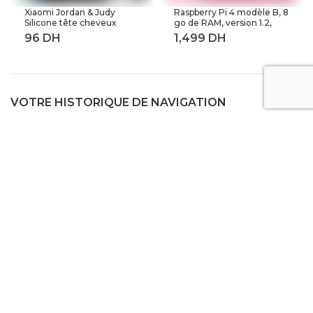
Xiaomi Jordan & Judy
Raspberry Pi 4 modèle B, 8
Silicone tête cheveux
go de RAM, version 1.2,
peigne de lavage corps
BCM2711 Quad core,
masseur brosse cuir
Cortex-A72 ARM v8,
chevelu Massage brosse
1.5GHz (8GB RAM)
corps douche brosse bain
Spa minceur
VOTRE HISTORIQUE DE NAVIGATION
Aide et contact
Conditions générales
Garantie et Retours
Politique de confidentialité