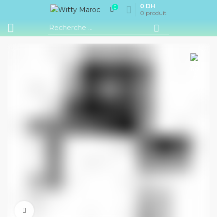
0
DH
0
0
produit
Cliquez pour agrandir