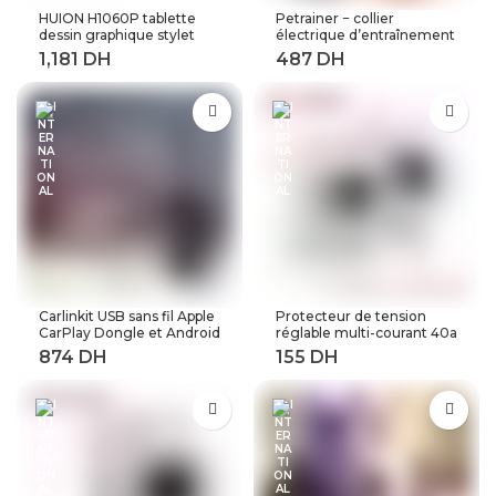
HUION H1060P tablette
Petrainer − collier
dessin graphique stylet
électrique d’entraînement
sans batterie inclinaison ±
de chiens à distance,
60 ° tablette numérique
longueur 800M (619A-1)
8192 stylo pression 12
touches Express
adaptateur OTG
Carlinkit USB sans fil Apple
Protecteur de tension
CarPlay Dongle et Android
réglable multi-courant 40a
Auto pour modifier les
63a 80a, 230V AC,
Services de voiture
récupération automatique
Android
sur tension, relais de
Protection contre les
surtensions à limite
actuelle