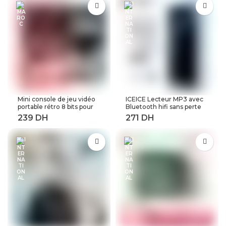
rechargeable pour
réutilisable filtre à café
expresso
rechargeable
Mini console de jeu vidéo
ICEICE Lecteur MP3 avec
portable rétro 8 bits pour
Bluetooth hifi sans perte
enfant 3 0 pouces LCD
mini lecteur de musique
couleur joueur de jeu avec
avec radio fm haut-parleur
400 jeux intégrés
casque, sport MP 3
baladeur en métal dap