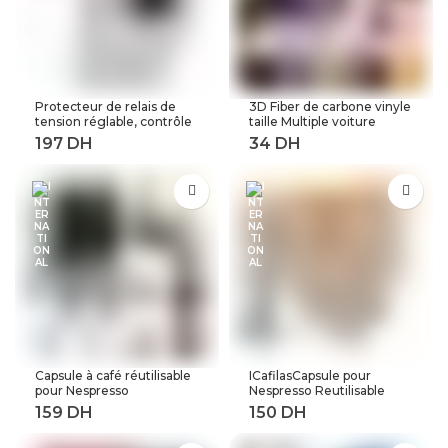
Protecteur de relais de
3D Fiber de carbone vinyle
tension réglable, contrôle
taille Multiple voiture
de tension contre les
feuille rouleau Film
surtensions, 220V, 63a,
autocollant moto
40a, dispositifs de
Automobile style noir
Protection contre les
argent décalcomanies
surtensions et les
feuille
surintensités, Rail Din
Capsule à café réutilisable
ICafilasCapsule pour
pour Nespresso
Nespresso Reutilisable
Reutilisable Inox Capsule
Inox 2 en 1 utilisation
rechargeable Crema
Capsule rechargeable
Espress acier inoxydable
Crema expresso