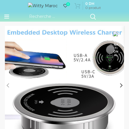
0
DH
0
0
produit