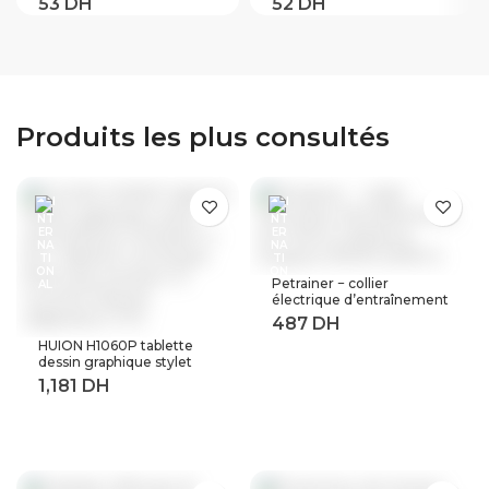
RM-ED011 rm-ed012
releveur M.2 vers
universel RM ED011
SATA adaptateur SSD
contrôleur pour Sony
M2 vers SATA carte
intelligent LED TV
d’extension B clé
LCD HD. (ED011)
Suppor
30/42/60/80mm
Produits les plus consultés
Petrainer − collier
électrique d’entraînement
de chiens à distance,
longueur 800M (619A-1)
HUION H1060P tablette
dessin graphique stylet
sans batterie inclinaison ±
60 ° tablette numérique
8192 stylo pression 12
touches Express
adaptateur OTG