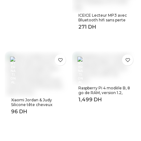
ICEICE Lecteur MP3 avec
Bluetooth hifi sans perte
mini lecteur de musique
avec radio fm haut-parleur
casque, sport MP 3
baladeur en métal dap
Raspberry Pi 4 modèle B, 8
go de RAM, version 1.2,
BCM2711 Quad core,
Xiaomi Jordan & Judy
Cortex-A72 ARM v8,
Silicone tête cheveux
1.5GHz (8GB RAM)
peigne de lavage corps
masseur brosse cuir
chevelu Massage brosse
corps douche brosse bain
Spa minceur