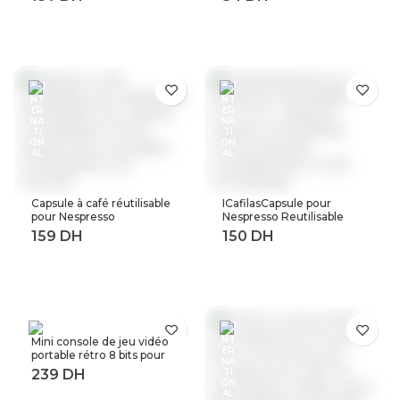
surtensions, 220V, 63a,
autocollant moto
40a, dispositifs de
Automobile style noir
Protection contre les
argent décalcomanies
surtensions et les
feuille
surintensités, Rail Din
Capsule à café réutilisable
ICafilasCapsule pour
pour Nespresso
Nespresso Reutilisable
Reutilisable Inox Capsule
Inox 2 en 1 utilisation
rechargeable Crema
Capsule rechargeable
Espress acier inoxydable
Crema expresso
rechargeable pour
réutilisable filtre à café
expresso
rechargeable
Mini console de jeu vidéo
portable rétro 8 bits pour
enfant 3 0 pouces LCD
couleur joueur de jeu avec
400 jeux intégrés