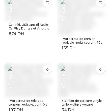
Carlinkit USB sans fil Apple
CarPlay Dongle et Android
Auto pour modifier les
Services de voiture
Protecteur de tension
Android
réglable multi-courant 40a
63a 80a, 230V AC,
récupération automatique
sur tension, relais de
Protection contre les
surtensions à limite
actuelle
Protecteur de relais de
3D Fiber de carbone vinyle
tension réglable, contrôle
taille Multiple voiture
de tension contre les
feuille rouleau Film