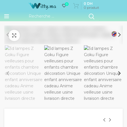
0
DH
0
0
produit
Cliquez pour agrandir