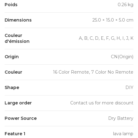
Poids
0.26 kg
Dimensions
25.0 × 15.0 × 5.0 cm
Couleur
A, B, C, D, E, F, G, H, I, J, K
d'émission
Origin
CN(Origin)
Couleur
16 Color Remote, 7 Color No Remote
Shape
DIY
Large order
Contact us for more discount
Power Source
Dry Battery
Feature 1
lava lamp