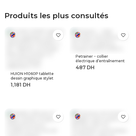
l’énergie prise
connectee wifi
Produits les plus consultés
Petrainer − collier
électrique d’entraînement
de chiens à distance,
longueur 800M (619A-1)
HUION H1060P tablette
dessin graphique stylet
sans batterie inclinaison ±
60 ° tablette numérique
8192 stylo pression 12
touches Express
adaptateur OTG