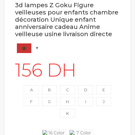
3d lampes Z Goku Figure
veilleuses pour enfants chambre
décoration Unique enfant
anniversaire cadeau Anime
veilleuse usine livraison directe
A
B
C
D
E
F
G
H
I
J
K