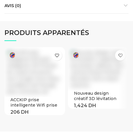
AVIS (0)
PRODUITS APPARENTÉS
Nouveau design
créatif 3D lévitation
ACCKIP prise
magnétique lune
intelligente Wifi prise
lampe veilleuse rotatif
intelligente 10A FR
Led lune lampe
prise de courant
flottante décoration
fonctionne avec
de la maison vacances
Google Home Alexa
surveillance de