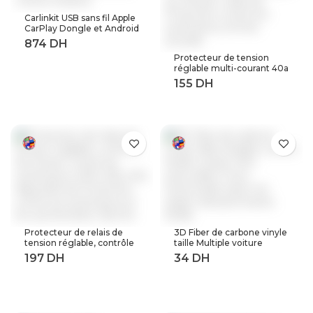
Carlinkit USB sans fil Apple
CarPlay Dongle et Android
Auto pour modifier les
Services de voiture
Protecteur de tension
Android
réglable multi-courant 40a
63a 80a, 230V AC,
récupération automatique
sur tension, relais de
Protection contre les
surtensions à limite
actuelle
Protecteur de relais de
3D Fiber de carbone vinyle
tension réglable, contrôle
taille Multiple voiture
de tension contre les
feuille rouleau Film
surtensions, 220V, 63a,
autocollant moto
40a, dispositifs de
Automobile style noir
Protection contre les
argent décalcomanies
surtensions et les
feuille
surintensités, Rail Din