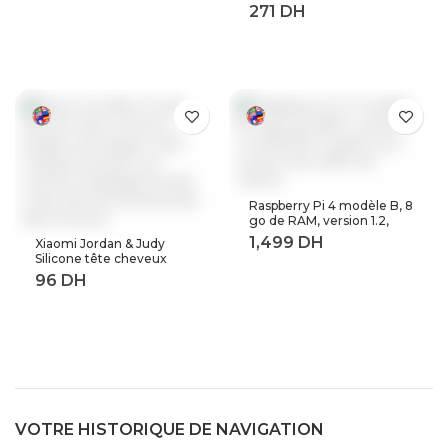
mini lecteur de musique
avec radio fm haut-parleur
casque, sport MP 3
baladeur en métal dap
Raspberry Pi 4 modèle B, 8
go de RAM, version 1.2,
BCM2711 Quad core,
Xiaomi Jordan & Judy
Cortex-A72 ARM v8,
Silicone tête cheveux
1.5GHz (8GB RAM)
peigne de lavage corps
masseur brosse cuir
chevelu Massage brosse
corps douche brosse bain
Spa minceur
VOTRE HISTORIQUE DE NAVIGATION