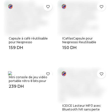
Capsule à café réutilisable
ICafilasCapsule pour
pour Nespresso
Nespresso Reutilisable
Reutilisable Inox Capsule
Inox 2 en 1 utilisation
rechargeable Crema
Capsule rechargeable
Espress acier inoxydable
Crema expresso
rechargeable pour
réutilisable filtre à café
expresso
rechargeable
Mini console de jeu vidéo
portable rétro 8 bits pour
enfant 3 0 pouces LCD
couleur joueur de jeu avec
400 jeux intégrés
ICEICE Lecteur MP3 avec
Bluetooth hifi sans perte