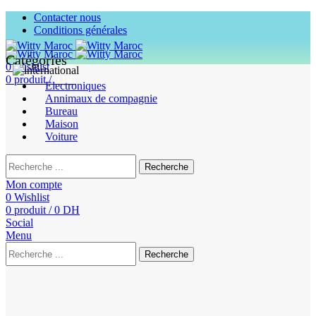
Contacter nous
Conditions générales
Catégories
0
Wishlist
0
produit
/
0
DH
Electroniques
Annimaux de compagnie
Bureau
Maison
Voiture
Recherche
Mon compte
0
Wishlist
0
produit
/
0
DH
Social
Menu
Recherche