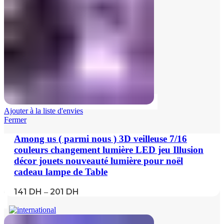
Ajouter à la liste d'envies
Fermer
Among us ( parmi nous ) 3D veilleuse 7/16
couleurs changement lumière LED jeu Illusion
décor jouets nouveauté lumière pour noël
cadeau lampe de Table
141
DH
201
DH
–