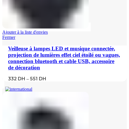
Ajouter à la liste d'envies
Fermer
Veilleuse à lampes LED et musique connectée,
projection de lumières effet ciel étoilé ou vagues,
connection bluetooth et cable USB, accessoire
de décoration
332
DH
551
DH
–