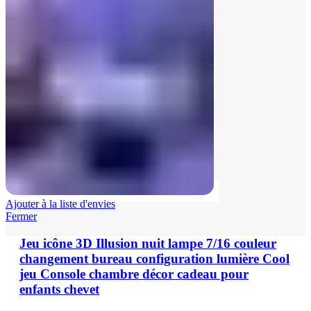
Ajouter à la liste d'envies
Fermer
Jeu icône 3D Illusion nuit lampe 7/16 couleur
changement bureau configuration lumière Cool
jeu Console chambre décor cadeau pour
enfants chevet