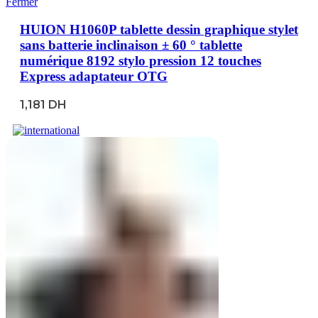
Fermer
HUION H1060P tablette dessin graphique stylet
sans batterie inclinaison ± 60 ° tablette
numérique 8192 stylo pression 12 touches
Express adaptateur OTG
1,181
DH