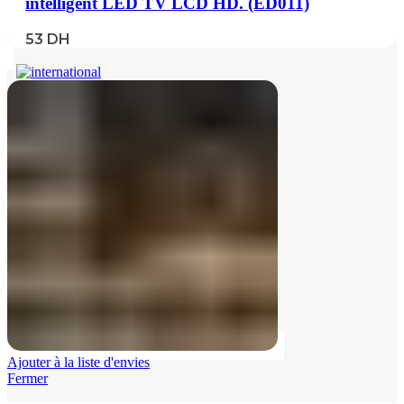
intelligent LED TV LCD HD. (ED011)
53
DH
Ajouter à la liste d'envies
Fermer