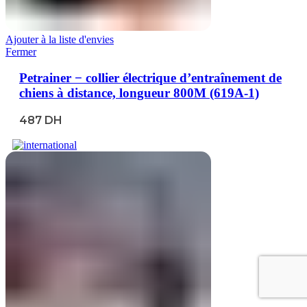
Ajouter à la liste d'envies
Fermer
Petrainer − collier électrique d’entraînement de
chiens à distance, longueur 800M (619A-1)
487
DH