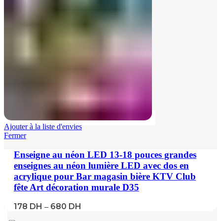
Ajouter à la liste d'envies
Fermer
Enseigne au néon LED 13-18 pouces grandes
enseignes au néon lumière LED avec dos en
acrylique pour Bar magasin bière KTV Club
fête Art décoration murale D35
178
DH
680
DH
–