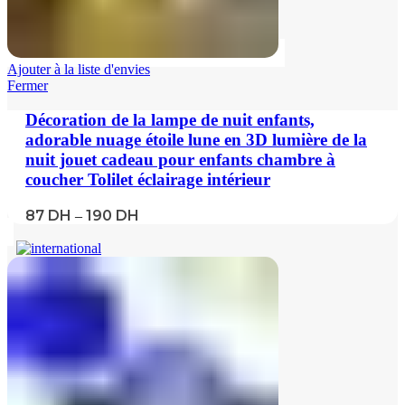
Ajouter à la liste d'envies
Fermer
Décoration de la lampe de nuit enfants,
adorable nuage étoile lune en 3D lumière de la
nuit jouet cadeau pour enfants chambre à
coucher Tolilet éclairage intérieur
87
DH
190
DH
–