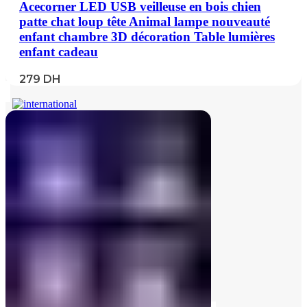
Acecorner LED USB veilleuse en bois chien
patte chat loup tête Animal lampe nouveauté
enfant chambre 3D décoration Table lumières
enfant cadeau
279
DH