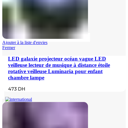
Ajouter à la liste d'envies
Fermer
LED galaxie projecteur océan vague LED
veilleuse lecteur de musique à distance étoile
rotative veilleuse Luminaria pour enfant
chambre lampe
473
DH