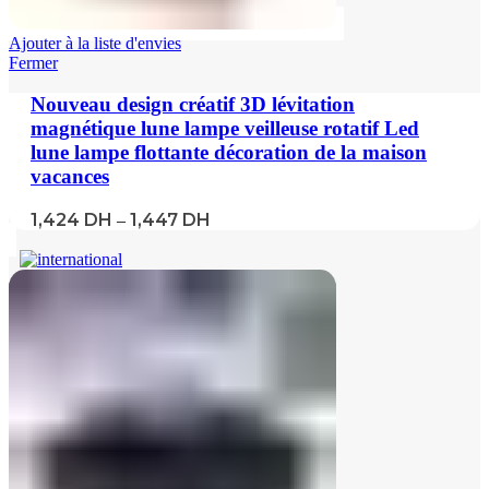
Ajouter à la liste d'envies
Fermer
Nouveau design créatif 3D lévitation
magnétique lune lampe veilleuse rotatif Led
lune lampe flottante décoration de la maison
vacances
1,424
DH
1,447
DH
–