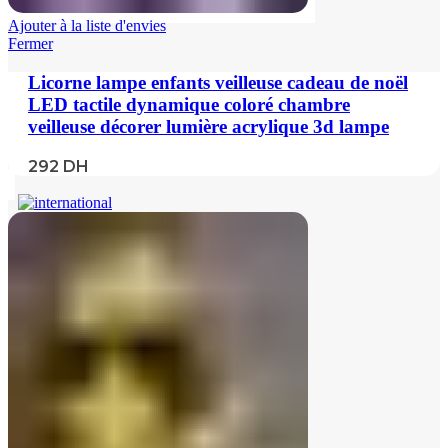
Ajouter à la liste d'envies
Fermer
Licorne lampe enfants veilleuse cadeau de noël
LED tactile dynamique coloré chambre
veilleuse décorer lumière acrylique 3d lampe
292
DH