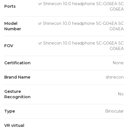
vr Shinecon 10.0 headphone SC-G06EA SC
Ports
G06EA
Model
vr Shinecon 10.0 headphone SC-G04EA SC
Number
G04EA
vr Shinecon 10.0 headphone SC-G06EA SC
FOV
G06EA
Certification
None
Brand Name
shinecon
Gesture
No
Recognition
Type
Binocular
VR virtual