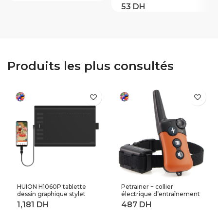
LED colorée lampe de
Bravia RM-ED009
Table lampe de
RM-ED011 rm-ed012
chevet décorative
universel RM ED011
noël nouvelle lampe
contrôleur pour Sony
étrange
intelligent LED TV
LCD HD. (ED011)
Produits les plus consultés
HUION H1060P tablette
Petrainer − collier
dessin graphique stylet
électrique d’entraînement
sans batterie inclinaison ±
de chiens à distance,
60 ° tablette numérique
longueur 800M (619A-1)
8192 stylo pression 12