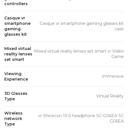
controllers
Casque vr
smartphone
Casque vr smartphone gaming glasses kit
gaming
case
glasses kit
Mixed virtual
Mixed virtual reality lenses set smart vr Video
reality lenses
Game
set smart
Viewing
Immersive
Experience
3D Glasses
Virtual Reality
Type
Wireless
vr Shinecon 10.0 headphone SC-G06EA SC
network
G06EA
Type