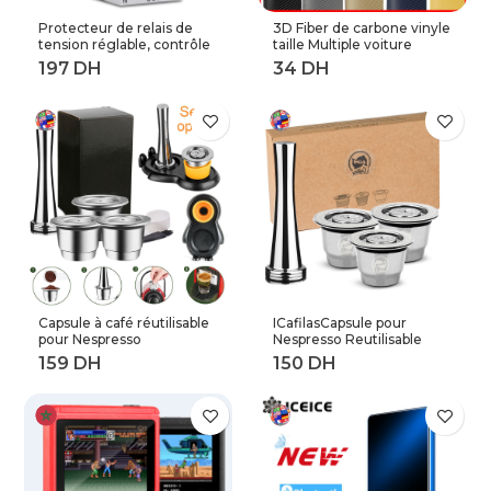
Protecteur de relais de
3D Fiber de carbone vinyle
tension réglable, contrôle
taille Multiple voiture
de tension contre les
feuille rouleau Film
surtensions, 220V, 63a,
autocollant moto
40a, dispositifs de
Automobile style noir
Protection contre les
argent décalcomanies
surtensions et les
feuille
surintensités, Rail Din
Capsule à café réutilisable
ICafilasCapsule pour
pour Nespresso
Nespresso Reutilisable
Reutilisable Inox Capsule
Inox 2 en 1 utilisation
rechargeable Crema
Capsule rechargeable
Espress acier inoxydable
Crema expresso
rechargeable pour
réutilisable filtre à café
expresso
rechargeable