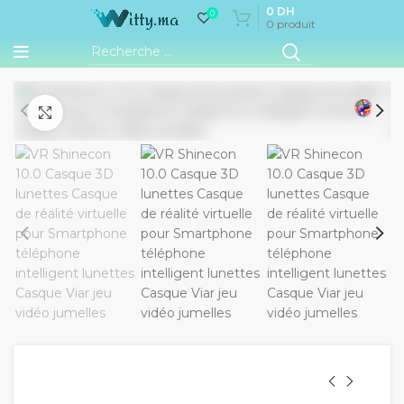
0
DH
0
0
produit
Cliquez pour agrandir