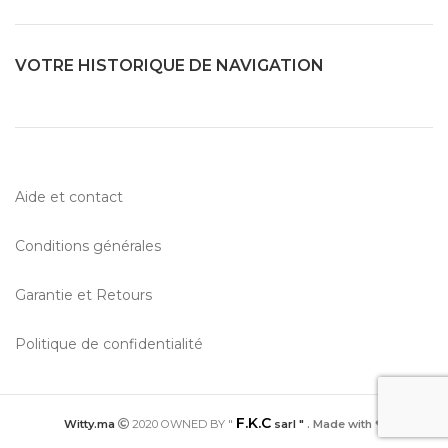
corps douche brosse bain
Spa minceur
VOTRE HISTORIQUE DE NAVIGATION
Aide et contact
Conditions générales
Garantie et Retours
Politique de confidentialité
F.K.C
Witty.ma
2020 OWNED BY "
sarl "
. Made with ❤