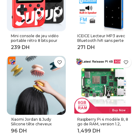
Mini console de jeu vidéo
ICEICE Lecteur MP3 avec
portable rétro 8 bits pour
Bluetooth hifi sans perte
enfant 3 0 pouces LCD
mini lecteur de musique
couleur joueur de jeu avec
avec radio fm haut-parleur
400 jeux intégrés
casque, sport MP 3
baladeur en métal dap
Xiaomi Jordan & Judy
Raspberry Pi 4 modèle B, 8
Silicone tête cheveux
go de RAM, version 1.2,
peigne de lavage corps
BCM2711 Quad core,
masseur brosse cuir
Cortex-A72 ARM v8,
chevelu Massage brosse
1.5GHz (8GB RAM)