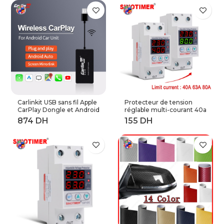
touches Express
adaptateur OTG
Carlinkit USB sans fil Apple
Protecteur de tension
CarPlay Dongle et Android
réglable multi-courant 40a
Auto pour modifier les
63a 80a, 230V AC,
Services de voiture
récupération automatique
Android
sur tension, relais de
Protection contre les
surtensions à limite
actuelle