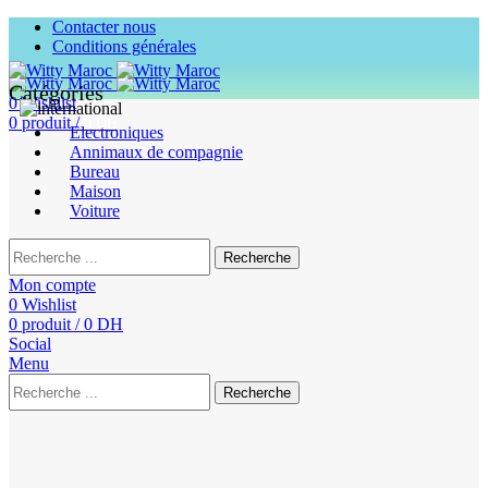
Contacter nous
Conditions générales
Catégories
0
Wishlist
0
produit
/
0
DH
Electroniques
Annimaux de compagnie
Bureau
Maison
Voiture
Recherche
Mon compte
0
Wishlist
0
produit
/
0
DH
Social
Menu
Recherche