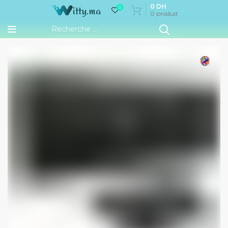
0
DH
0
0
produit