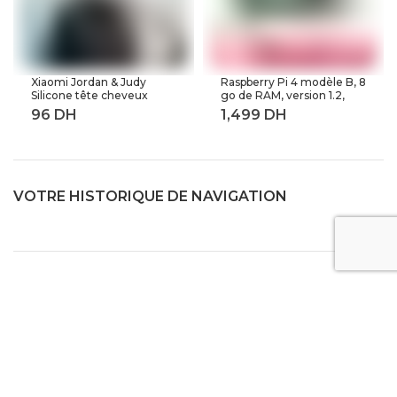
Xiaomi Jordan & Judy
Raspberry Pi 4 modèle B, 8
Silicone tête cheveux
go de RAM, version 1.2,
peigne de lavage corps
BCM2711 Quad core,
masseur brosse cuir
Cortex-A72 ARM v8,
chevelu Massage brosse
1.5GHz (8GB RAM)
corps douche brosse bain
Spa minceur
VOTRE HISTORIQUE DE NAVIGATION
Aide et contact
Conditions générales