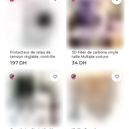
surtensions à limite
actuelle
Protecteur de relais de
3D Fiber de carbone vinyle
tension réglable, contrôle
taille Multiple voiture
de tension contre les
feuille rouleau Film
surtensions, 220V, 63a,
autocollant moto
40a, dispositifs de
Automobile style noir
Protection contre les
argent décalcomanies
surtensions et les
feuille
surintensités, Rail Din