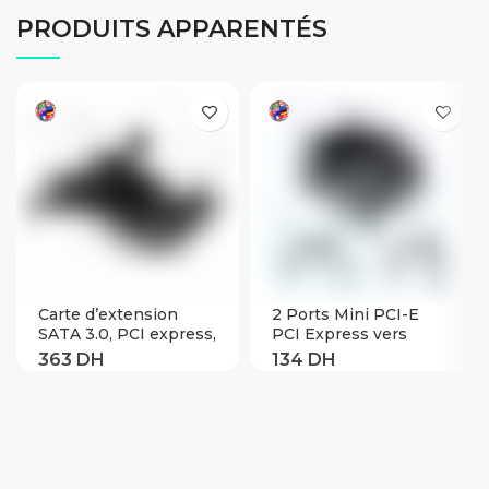
PRODUITS APPARENTÉS
Carte d’extension
2 Ports Mini PCI-E
SATA 3.0, PCI express,
PCI Express vers
6 ports, chipset
SATA 3.0
Marvell 88SE9215,
convertisseur carte
PCIe vers SATA iii,
d’extension de disque
convertisseur, avec
dur avec câble SATA
dissipateur thermique,
pour ordinateur PC
pour disque dur
ajouter sur les cartes
(Black)
SATA