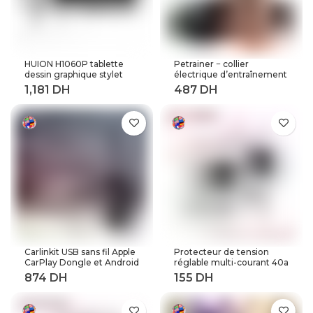
HUION H1060P tablette
Petrainer − collier
dessin graphique stylet
électrique d’entraînement
sans batterie inclinaison ±
de chiens à distance,
60 ° tablette numérique
longueur 800M (619A-1)
8192 stylo pression 12
touches Express
adaptateur OTG
Carlinkit USB sans fil Apple
Protecteur de tension
CarPlay Dongle et Android
réglable multi-courant 40a
Auto pour modifier les
63a 80a, 230V AC,
Services de voiture
récupération automatique
Android
sur tension, relais de
Protection contre les