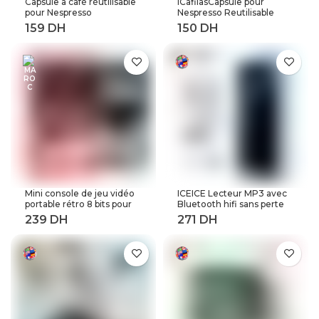
Capsule à café réutilisable
ICafilasCapsule pour
pour Nespresso
Nespresso Reutilisable
Reutilisable Inox Capsule
Inox 2 en 1 utilisation
rechargeable Crema
Capsule rechargeable
Espress acier inoxydable
Crema expresso
rechargeable pour
réutilisable filtre à café
expresso
rechargeable
Mini console de jeu vidéo
ICEICE Lecteur MP3 avec
portable rétro 8 bits pour
Bluetooth hifi sans perte
enfant 3 0 pouces LCD
mini lecteur de musique
couleur joueur de jeu avec
avec radio fm haut-parleur
400 jeux intégrés
casque, sport MP 3
baladeur en métal dap