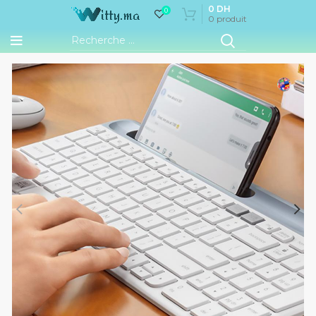
0
DH
0
0
produit