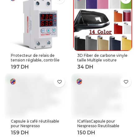
actuelle
Protecteur de relais de
3D Fiber de carbone vinyle
tension réglable, contrôle
taille Multiple voiture
de tension contre les
feuille rouleau Film
surtensions, 220V, 63a,
autocollant moto
40a, dispositifs de
Automobile style noir
Protection contre les
argent décalcomanies
surtensions et les
feuille
surintensités, Rail Din
Capsule à café réutilisable
ICafilasCapsule pour
pour Nespresso
Nespresso Reutilisable
Reutilisable Inox Capsule
Inox 2 en 1 utilisation
rechargeable Crema
Capsule rechargeable