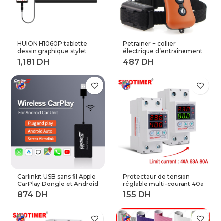
HUION H1060P tablette
Petrainer − collier
dessin graphique stylet
électrique d’entraînement
sans batterie inclinaison ±
de chiens à distance,
60 ° tablette numérique
longueur 800M (619A-1)
8192 stylo pression 12
touches Express
adaptateur OTG
Carlinkit USB sans fil Apple
Protecteur de tension
CarPlay Dongle et Android
réglable multi-courant 40a
Auto pour modifier les
63a 80a, 230V AC,
Services de voiture
récupération automatique
Android
sur tension, relais de
Protection contre les
surtensions à limite