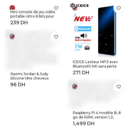
Espress acier inoxydable
Crema expresso
rechargeable pour
réutilisable filtre à café
expresso
rechargeable
Mini console de jeu vidéo
portable rétro 8 bits pour
enfant 3 0 pouces LCD
couleur joueur de jeu avec
400 jeux intégrés
ICEICE Lecteur MP3 avec
Bluetooth hifi sans perte
mini lecteur de musique
Xiaomi Jordan & Judy
avec radio fm haut-parleur
Silicone tête cheveux
casque, sport MP 3
peigne de lavage corps
baladeur en métal dap
masseur brosse cuir
chevelu Massage brosse
corps douche brosse bain
Spa minceur
Raspberry Pi 4 modèle B, 8
go de RAM, version 1.2,
BCM2711 Quad core,
Cortex-A72 ARM v8,
1.5GHz (8GB RAM)