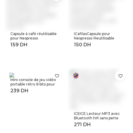
Capsule à café réutilisable
ICafilasCapsule pour
pour Nespresso
Nespresso Reutilisable
Reutilisable Inox Capsule
Inox 2 en 1 utilisation
rechargeable Crema
Capsule rechargeable
Espress acier inoxydable
Crema expresso
rechargeable pour
réutilisable filtre à café
expresso
rechargeable
Mini console de jeu vidéo
portable rétro 8 bits pour
enfant 3 0 pouces LCD
couleur joueur de jeu avec
400 jeux intégrés
ICEICE Lecteur MP3 avec
Bluetooth hifi sans perte
mini lecteur de musique
avec radio fm haut-parleur
casque, sport MP 3