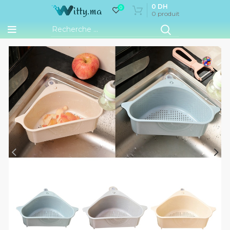
0
DH
0
0
produit