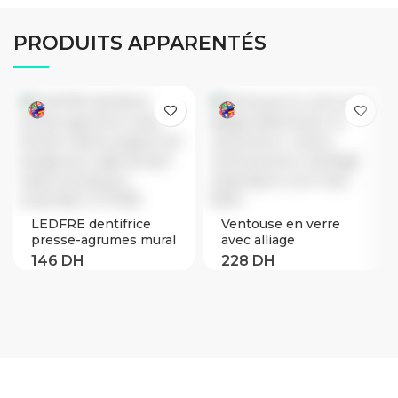
PRODUITS APPARENTÉS
LEDFRE dentifrice
Ventouse en verre
presse-agrumes mural
avec alliage
brosse à dents
d’aluminium et
support de lavage
caoutchouc, 1 pièce,
pour salle de bain
ventouse pour
tasse accessoires
carrelage céramique à
ensemble LF71098
une main, 50KG
(black)