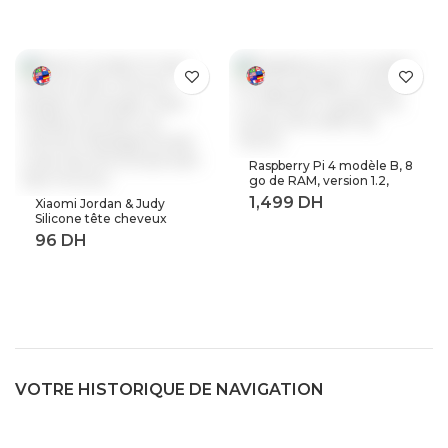
baladeur en métal dap
Raspberry Pi 4 modèle B, 8
go de RAM, version 1.2,
BCM2711 Quad core,
Xiaomi Jordan & Judy
Cortex-A72 ARM v8,
Silicone tête cheveux
1.5GHz (8GB RAM)
peigne de lavage corps
masseur brosse cuir
chevelu Massage brosse
corps douche brosse bain
Spa minceur
VOTRE HISTORIQUE DE NAVIGATION