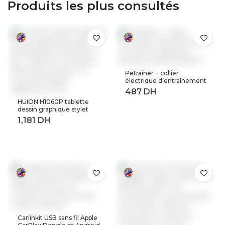
Produits les plus consultés
Petrainer − collier
électrique d’entraînement
de chiens à distance,
longueur 800M (619A-1)
HUION H1060P tablette
dessin graphique stylet
sans batterie inclinaison ±
60 ° tablette numérique
8192 stylo pression 12
touches Express
adaptateur OTG
Carlinkit USB sans fil Apple