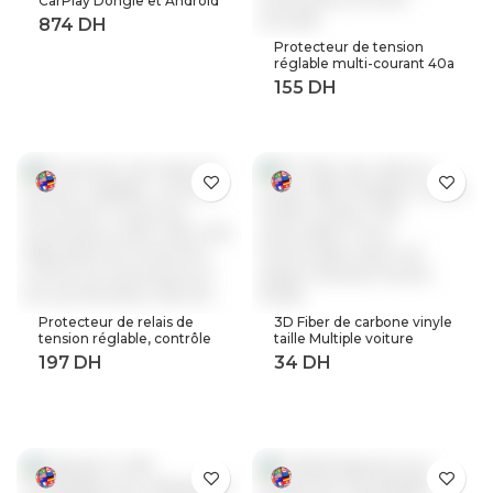
CarPlay Dongle et Android
Auto pour modifier les
Services de voiture
Protecteur de tension
Android
réglable multi-courant 40a
63a 80a, 230V AC,
récupération automatique
sur tension, relais de
Protection contre les
surtensions à limite
actuelle
Protecteur de relais de
3D Fiber de carbone vinyle
tension réglable, contrôle
taille Multiple voiture
de tension contre les
feuille rouleau Film
surtensions, 220V, 63a,
autocollant moto
40a, dispositifs de
Automobile style noir
Protection contre les
argent décalcomanies
surtensions et les
feuille
surintensités, Rail Din