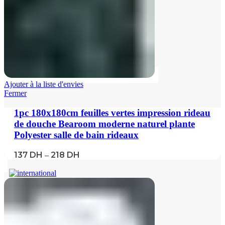
Ajouter à la liste d'envies
Fermer
1pc 180x180cm feuilles vertes impression rideau
de douche Bearoom moderne naturel plante
Polyester salle de bain rideaux
137
DH
218
DH
–