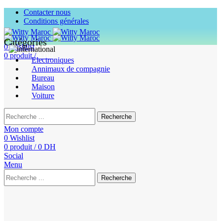
Contacter nous
Conditions générales
Catégories
0
Wishlist
0
produit
/
0
DH
Electroniques
Annimaux de compagnie
Bureau
Maison
Voiture
Recherche
Mon compte
0
Wishlist
0
produit
/
0
DH
Social
Menu
Recherche