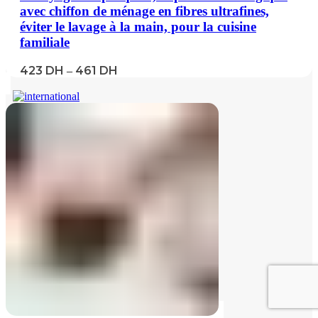
avec chiffon de ménage en fibres ultrafines,
éviter le lavage à la main, pour la cuisine
familiale
423
DH
461
DH
–