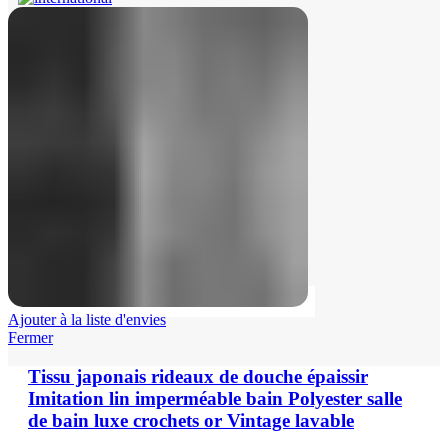
Ajouter à la liste d'envies
Fermer
Tissu japonais rideaux de douche épaissir
Imitation lin imperméable bain Polyester salle
de bain luxe crochets or Vintage lavable