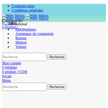
Contacter nous
Conditions générales
Catégories
0
Wishlist
0
produit
/
0
DH
Electroniques
Annimaux de compagnie
Bureau
Maison
Voiture
Recherche
Mon compte
0
Wishlist
0
produit
/
0
DH
Social
Menu
Recherche