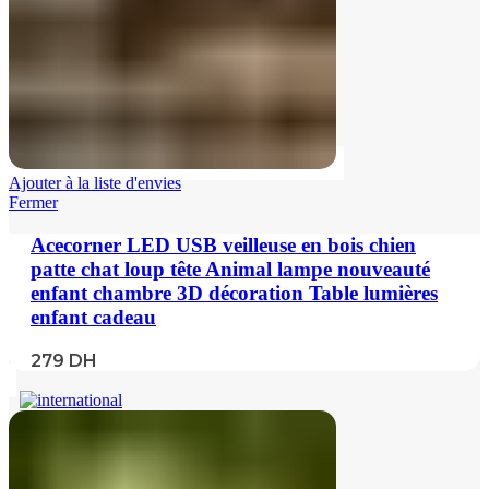
Ajouter à la liste d'envies
Fermer
Acecorner LED USB veilleuse en bois chien
patte chat loup tête Animal lampe nouveauté
enfant chambre 3D décoration Table lumières
enfant cadeau
279
DH