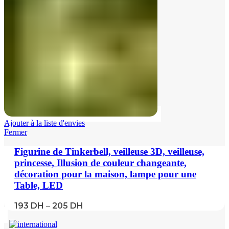
Ajouter à la liste d'envies
Fermer
Figurine de Tinkerbell, veilleuse 3D, veilleuse,
princesse, Illusion de couleur changeante,
décoration pour la maison, lampe pour une
Table, LED
193
DH
205
DH
–