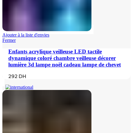
Ajouter à la liste d'envies
Fermer
Enfants acrylique veilleuse LED tactile
dynamique coloré chambre veilleuse décorer
lumière 3d lampe noël cadeau lampe de chevet
292
DH