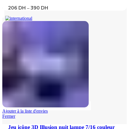
206
DH
390
DH
–
Ajouter à la liste d'envies
Fermer
Jeu icône 3D Illusion nuit lampe 7/16 couleur