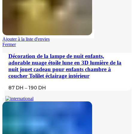
Ajouter à la liste d'envies
Fermer
Décoration de la lampe de nuit enfants,
adorable nuage étoile lune en 3D lumière de la
nuit jouet cadeau pour enfants chambre à
coucher Tolilet éclairage intérieur
87
DH
190
DH
–