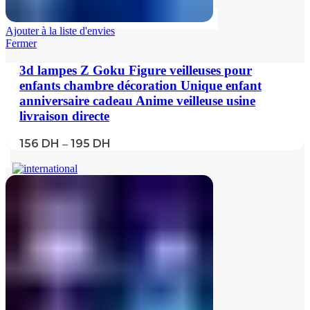
Ajouter à la liste d'envies
Fermer
3d lampes Z Goku Figure veilleuses pour
enfants chambre décoration Unique enfant
anniversaire cadeau Anime veilleuse usine
livraison directe
156
DH
195
DH
–