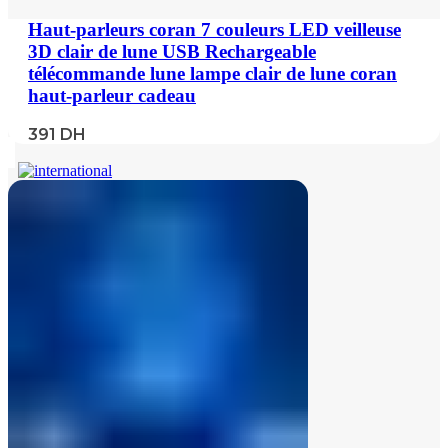
Haut-parleurs coran 7 couleurs LED veilleuse
3D clair de lune USB Rechargeable
télécommande lune lampe clair de lune coran
haut-parleur cadeau
391
DH