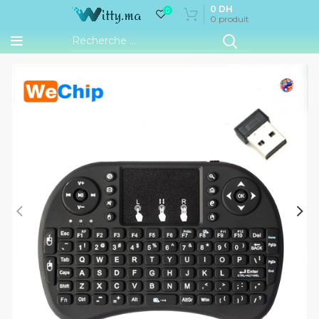
0
DH
0
0
produit