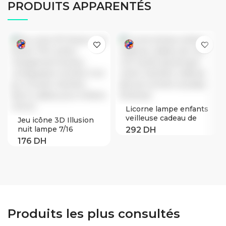
PRODUITS APPARENTÉS
Licorne lampe enfants
veilleuse cadeau de
Jeu icône 3D Illusion
noël LED tactile
nuit lampe 7/16
dynamique coloré
couleur changement
chambre veilleuse
bureau configuration
décorer lumière
lumière Cool jeu
acrylique 3d lampe
Console chambre
décor cadeau pour
enfants chevet
Produits les plus consultés