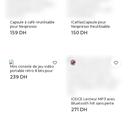
Capsule à café réutilisable
ICafilasCapsule pour
pour Nespresso
Nespresso Reutilisable
Reutilisable Inox Capsule
Inox 2 en 1 utilisation
rechargeable Crema
Capsule rechargeable
Espress acier inoxydable
Crema expresso
rechargeable pour
réutilisable filtre à café
expresso
rechargeable
Mini console de jeu vidéo
portable rétro 8 bits pour
enfant 3 0 pouces LCD
couleur joueur de jeu avec
400 jeux intégrés
ICEICE Lecteur MP3 avec
Bluetooth hifi sans perte
mini lecteur de musique
avec radio fm haut-parleur
casque, sport MP 3
baladeur en métal dap