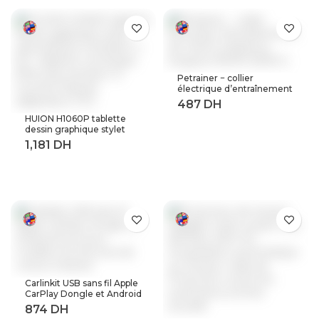
Petrainer − collier
électrique d’entraînement
de chiens à distance,
longueur 800M (619A-1)
HUION H1060P tablette
dessin graphique stylet
sans batterie inclinaison ±
60 ° tablette numérique
8192 stylo pression 12
touches Express
adaptateur OTG
Carlinkit USB sans fil Apple
CarPlay Dongle et Android
Auto pour modifier les
Services de voiture