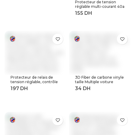
Protecteur de tension
Android
réglable multi-courant 40a
63a 80a, 230V AC,
récupération automatique
sur tension, relais de
Protection contre les
surtensions à limite
actuelle
Protecteur de relais de
3D Fiber de carbone vinyle
tension réglable, contrôle
taille Multiple voiture
de tension contre les
feuille rouleau Film
surtensions, 220V, 63a,
autocollant moto
40a, dispositifs de
Automobile style noir
Protection contre les
argent décalcomanies
surtensions et les
feuille
surintensités, Rail Din