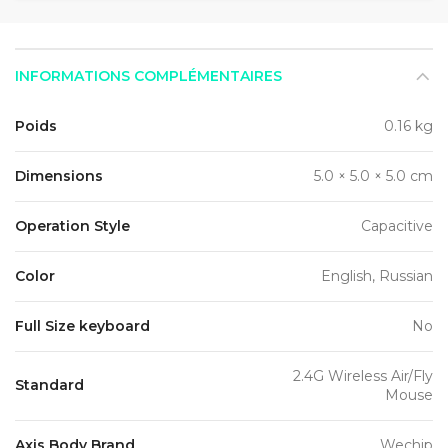
INFORMATIONS COMPLÉMENTAIRES
Poids
0.16 kg
Dimensions
5.0 × 5.0 × 5.0 cm
Operation Style
Capacitive
Color
English, Russian
Full Size keyboard
No
2.4G Wireless Air/Fly
Standard
Mouse
Axis Body Brand
Wechip