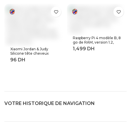
Raspberry Pi 4 modèle B, 8
go de RAM, version 1.2,
BCM2711 Quad core,
Xiaomi Jordan & Judy
Cortex-A72 ARM v8,
Silicone tête cheveux
1.5GHz (8GB RAM)
peigne de lavage corps
masseur brosse cuir
chevelu Massage brosse
corps douche brosse bain
Spa minceur
VOTRE HISTORIQUE DE NAVIGATION