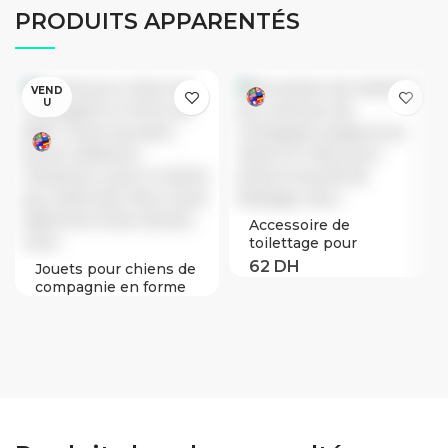
PRODUITS APPARENTÉS
VEND
U
Accessoire de
toilettage pour
animaux de
Jouets pour chiens de
compagnie, peigne
compagnie en forme
pour chiens et chats,
de balle | Jouet
pour enlever les poils
amusant, boule à
de Massage, doux
élasticité Interactive,
jouet à mâcher pour
dents de chien, boule
d’aliments Extra-
robuste, chien