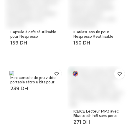
Capsule à café réutilisable
ICafilasCapsule pour
pour Nespresso
Nespresso Reutilisable
Reutilisable Inox Capsule
Inox 2 en 1 utilisation
rechargeable Crema
Capsule rechargeable
Espress acier inoxydable
Crema expresso
rechargeable pour
réutilisable filtre à café
expresso
rechargeable
Mini console de jeu vidéo
portable rétro 8 bits pour
enfant 3 0 pouces LCD
couleur joueur de jeu avec
400 jeux intégrés
ICEICE Lecteur MP3 avec
Bluetooth hifi sans perte
mini lecteur de musique
avec radio fm haut-parleur
casque, sport MP 3