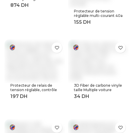
Auto pour modifier les
Services de voiture
Protecteur de tension
Android
réglable multi-courant 40a
63a 80a, 230V AC,
récupération automatique
sur tension, relais de
Protection contre les
surtensions à limite
actuelle
Protecteur de relais de
3D Fiber de carbone vinyle
tension réglable, contrôle
taille Multiple voiture
de tension contre les
feuille rouleau Film
surtensions, 220V, 63a,
autocollant moto
40a, dispositifs de
Automobile style noir
Protection contre les
argent décalcomanies
surtensions et les
feuille
surintensités, Rail Din