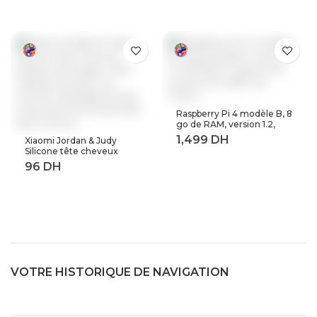
baladeur en métal dap
Raspberry Pi 4 modèle B, 8
go de RAM, version 1.2,
BCM2711 Quad core,
Xiaomi Jordan & Judy
Cortex-A72 ARM v8,
Silicone tête cheveux
1.5GHz (8GB RAM)
peigne de lavage corps
masseur brosse cuir
chevelu Massage brosse
corps douche brosse bain
Spa minceur
VOTRE HISTORIQUE DE NAVIGATION