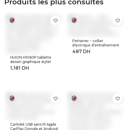
Produits les plus consultés
Petrainer − collier
électrique d’entraînement
de chiens à distance,
longueur 800M (619A-1)
HUION H1060P tablette
dessin graphique stylet
sans batterie inclinaison ±
60 ° tablette numérique
8192 stylo pression 12
touches Express
adaptateur OTG
Carlinkit USB sans fil Apple
CarPlay Dongle et Android