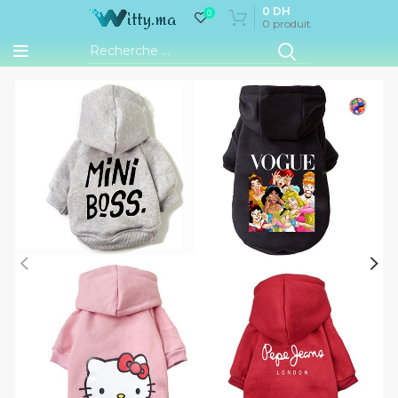
0
DH
0
0
produit