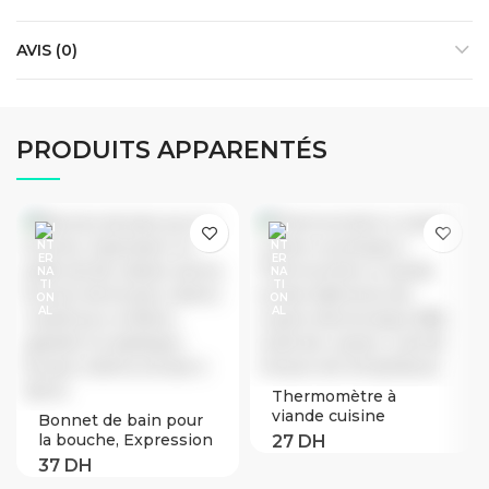
AVIS (0)
PRODUITS APPARENTÉS
Thermomètre à
viande cuisine
Bonnet de bain pour
numérique |
la bouche, Expression
Thermomètre à
en paille de blé,
viande, sonde
dessin animé, bonnet