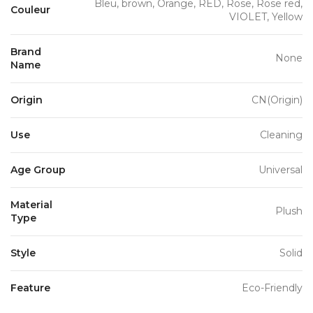
Bleu, brown, Orange, RED, Rose, Rose red,
Couleur
VIOLET, Yellow
Brand
None
Name
Origin
CN(Origin)
Use
Cleaning
Age Group
Universal
Material
Plush
Type
Style
Solid
Feature
Eco-Friendly