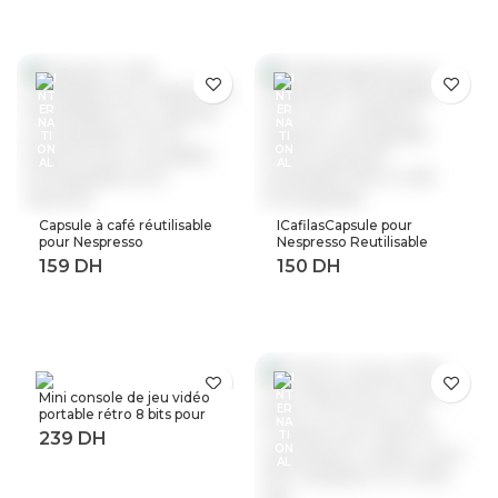
Protection contre les
argent décalcomanies
surtensions et les
feuille
surintensités, Rail Din
Capsule à café réutilisable
ICafilasCapsule pour
pour Nespresso
Nespresso Reutilisable
Reutilisable Inox Capsule
Inox 2 en 1 utilisation
rechargeable Crema
Capsule rechargeable
Espress acier inoxydable
Crema expresso
rechargeable pour
réutilisable filtre à café
expresso
rechargeable
Mini console de jeu vidéo
portable rétro 8 bits pour
enfant 3 0 pouces LCD
couleur joueur de jeu avec
400 jeux intégrés