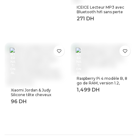
ICEICE Lecteur MP3 avec
Bluetooth hifi sans perte
mini lecteur de musique
avec radio fm haut-parleur
casque, sport MP 3
baladeur en métal dap
Raspberry Pi 4 modèle B, 8
go de RAM, version 1.2,
BCM2711 Quad core,
Xiaomi Jordan & Judy
Cortex-A72 ARM v8,
Silicone tête cheveux
1.5GHz (8GB RAM)
peigne de lavage corps
masseur brosse cuir
chevelu Massage brosse
corps douche brosse bain
Spa minceur