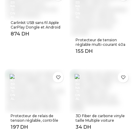
Carlinkit USB sans fil Apple
CarPlay Dongle et Android
Auto pour modifier les
Services de voiture
Protecteur de tension
Android
réglable multi-courant 40a
63a 80a, 230V AC,
récupération automatique
sur tension, relais de
Protection contre les
surtensions à limite
actuelle
Protecteur de relais de
3D Fiber de carbone vinyle
tension réglable, contrôle
taille Multiple voiture
de tension contre les
feuille rouleau Film
surtensions, 220V, 63a,
autocollant moto
40a, dispositifs de
Automobile style noir