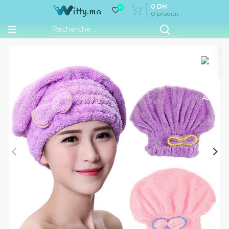
0
DH
0
0
produit