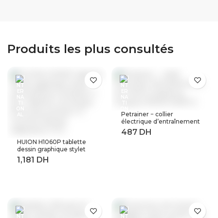
d’aliments de cuisine
de brosse à dents
électronique BBQ
créatif pour enfants,
outils de cuisson, outil
gobelet en plastique,
de mesure de
brosse à dents,
température
brosse à dents
Produits les plus consultés
Petrainer − collier
électrique d’entraînement
de chiens à distance,
longueur 800M (619A-1)
HUION H1060P tablette
dessin graphique stylet
sans batterie inclinaison ±
60 ° tablette numérique
8192 stylo pression 12
touches Express
adaptateur OTG