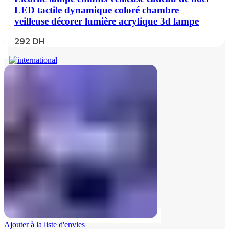
LED tactile dynamique coloré chambre
veilleuse décorer lumière acrylique 3d lampe
292
DH
Ajouter à la liste d'envies