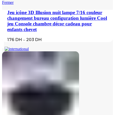
Fermer
Jeu icône 3D Illusion nuit lampe 7/16 couleur
changement bureau configuration lumière Cool
jeu Console chambre décor cadeau pour
enfants chevet
176
DH
203
DH
–