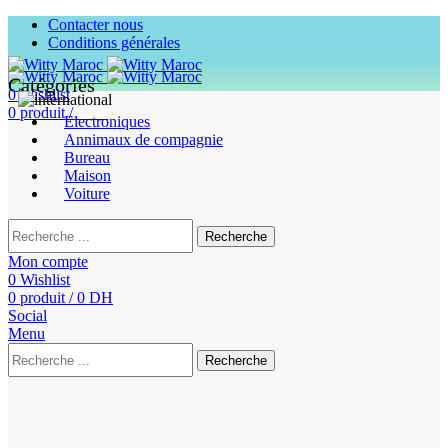
Contacter nous
Conditions générales
Catégories
0
Wishlist
0
produit
/
0
DH
Electroniques
Annimaux de compagnie
Bureau
Maison
Voiture
Recherche
Mon compte
0
Wishlist
0
produit
/
0
DH
Social
Menu
Recherche