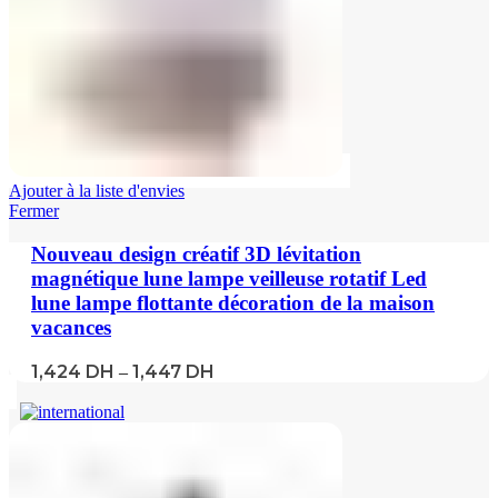
Ajouter à la liste d'envies
Fermer
Nouveau design créatif 3D lévitation
magnétique lune lampe veilleuse rotatif Led
lune lampe flottante décoration de la maison
vacances
1,424
DH
1,447
DH
–