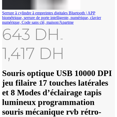
Serrure à cylindre à empreintes digitales Bluetooth | APP
biométrique, serrure de porte intelligente, numérique, clavier
numérique, Code sans clé, maison/Apartme
643
DH
–
1,417
DH
Souris optique USB 10000 DPI
jeu filaire 17 touches latérales
et 8 Modes d’éclairage tapis
lumineux programmation
souris mécanique rvb rétro-