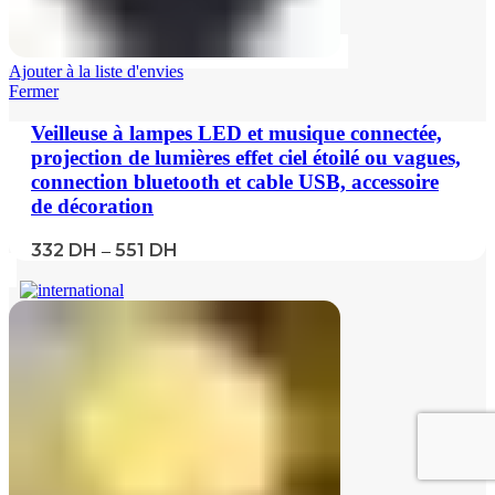
Ajouter à la liste d'envies
Fermer
Veilleuse à lampes LED et musique connectée,
projection de lumières effet ciel étoilé ou vagues,
connection bluetooth et cable USB, accessoire
de décoration
332
DH
551
DH
–