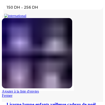
150
DH
256
DH
–
Ajouter à la liste d'envies
Fermer
Licorne lampe enfants veilleuse cadeau de noël