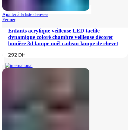
Ajouter à la liste d'envies
Fermer
Enfants acrylique veilleuse LED tactile
dynamique coloré chambre veilleuse décorer
lumière 3d lampe noël cadeau lampe de chevet
292
DH