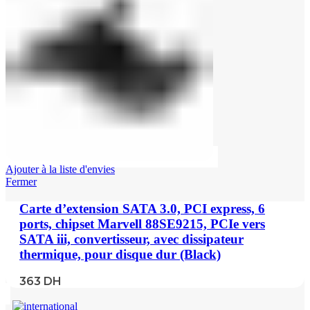
Ajouter à la liste d'envies
Fermer
Carte d’extension SATA 3.0, PCI express, 6
ports, chipset Marvell 88SE9215, PCIe vers
SATA iii, convertisseur, avec dissipateur
thermique, pour disque dur (Black)
363
DH