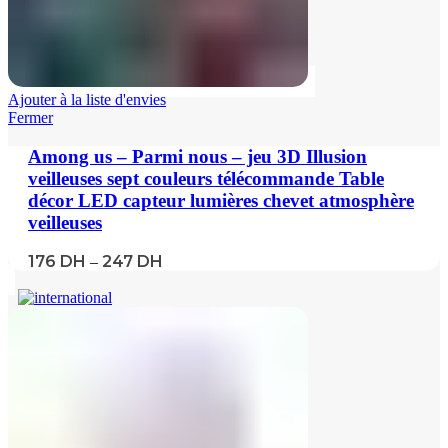
Ajouter à la liste d'envies
Fermer
Among us – Parmi nous – jeu 3D Illusion
veilleuses sept couleurs télécommande Table
décor LED capteur lumières chevet atmosphère
veilleuses
176
DH
247
DH
–