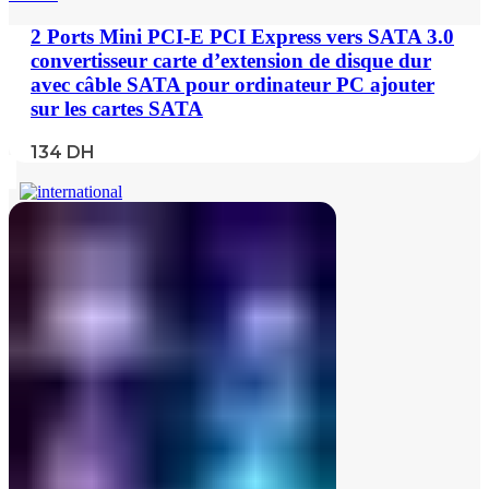
2 Ports Mini PCI-E PCI Express vers SATA 3.0
convertisseur carte d’extension de disque dur
avec câble SATA pour ordinateur PC ajouter
sur les cartes SATA
134
DH