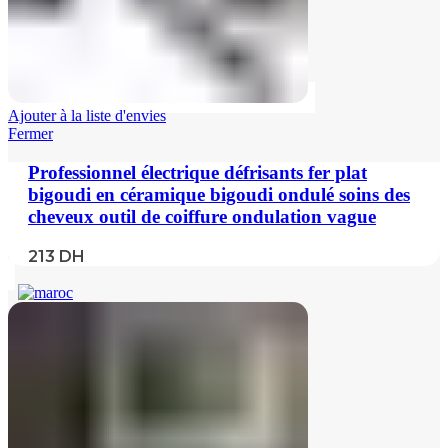
Ajouter à la liste d'envies
Fermer
Professionnel électrique défrisants fer plat
bigoudi en céramique bigoudi ondulé soins des
cheveux outil de coiffure ondulation vague
213
DH