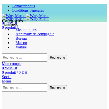
Contacter nous
Conditions générales
Catégories
0
Wishlist
0
produit
/
0
DH
Electroniques
Annimaux de compagnie
Bureau
Maison
Voiture
Recherche
Mon compte
0
Wishlist
0
produit
/
0
DH
Social
Menu
Recherche