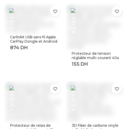
Carlinkit USB sans fil Apple
CarPlay Dongle et Android
Auto pour modifier les
Services de voiture
Protecteur de tension
Android
réglable multi-courant 40a
63a 80a, 230V AC,
récupération automatique
sur tension, relais de
Protection contre les
surtensions à limite
actuelle
Protecteur de relais de
3D Fiber de carbone vinyle