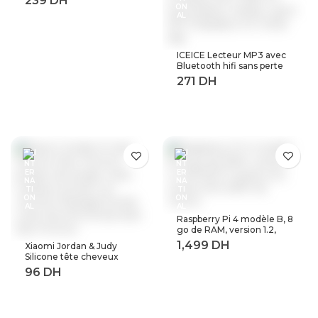
couleur joueur de jeu avec
400 jeux intégrés
ICEICE Lecteur MP3 avec
Bluetooth hifi sans perte
mini lecteur de musique
avec radio fm haut-parleur
casque, sport MP 3
baladeur en métal dap
Raspberry Pi 4 modèle B, 8
go de RAM, version 1.2,
BCM2711 Quad core,
Xiaomi Jordan & Judy
Cortex-A72 ARM v8,
Silicone tête cheveux
1.5GHz (8GB RAM)
peigne de lavage corps
masseur brosse cuir
chevelu Massage brosse
corps douche brosse bain
Spa minceur