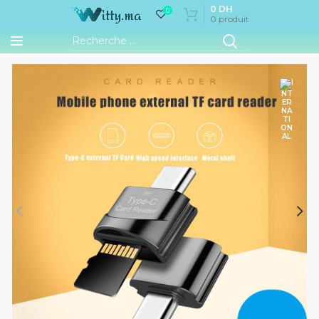
0
DH
0
0
produit