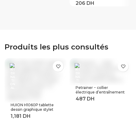
intelligente 10A FR
D30, lumière Led
prise de courant
fonctionne avec
Google Home Alexa
surveillance de
l’énergie prise
connectee wifi
Produits les plus consultés
Petrainer − collier
électrique d’entraînement
de chiens à distance,
longueur 800M (619A-1)
HUION H1060P tablette
dessin graphique stylet
sans batterie inclinaison ±
60 ° tablette numérique
8192 stylo pression 12
touches Express
adaptateur OTG