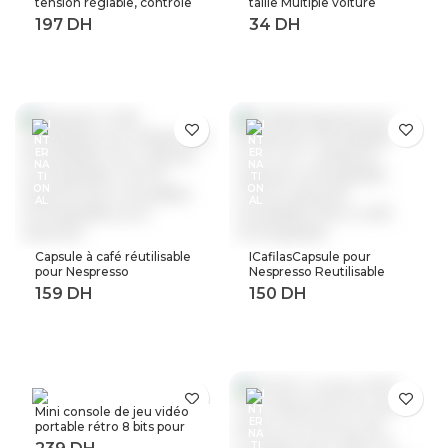
tension réglable, contrôle
taille Multiple voiture
de tension contre les
feuille rouleau Film
surtensions, 220V, 63a,
autocollant moto
40a, dispositifs de
Automobile style noir
Protection contre les
argent décalcomanies
surtensions et les
feuille
surintensités, Rail Din
Capsule à café réutilisable
ICafilasCapsule pour
pour Nespresso
Nespresso Reutilisable
Reutilisable Inox Capsule
Inox 2 en 1 utilisation
rechargeable Crema
Capsule rechargeable
Espress acier inoxydable
Crema expresso
rechargeable pour
réutilisable filtre à café
expresso
rechargeable
Mini console de jeu vidéo
portable rétro 8 bits pour
enfant 3 0 pouces LCD