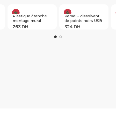
Plastique étanche
Kemei – dissolvant
montage mural
de points noirs USB
porte-papier
pour le visage
hygiénique serviette
nettoyeur en
de rangement salle
profondeur du nez
de bain papier de
Zone T élimination
soie boîte support
des pores acné
salle de bain toilette
boutons aspiration
boîte de rangement
sous vide beauté du
visage outil de
nettoyage de la
peau (White)