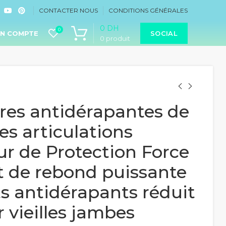
CONTACTER NOUS
CONDITIONS GÉNÉRALES
0
DH
0
N COMPTE
SOCIAL
0
produit
res antidérapantes de
es articulations
r de Protection Force
t de rebond puissante
s antidérapants réduit
r vieilles jambes