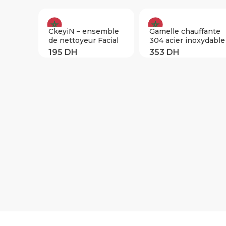
CkeyiN – ensemble
Gamelle chauffante
de nettoyeur Facial
304 acier inoxydable
4 en 1 Machine de
trois grilles avec
beauté rouleau
couverts gamelle
Facial brosse faciale
électrique Portable
Rechargeable sans
séparable
fil pour un
nettoyage en
profondeur