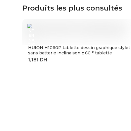
Produits les plus consultés
HUION H1060P tablette dessin graphique stylet
sans batterie inclinaison ± 60 ° tablette
numérique 8192 stylo pression 12 touches
Express adaptateur OTG