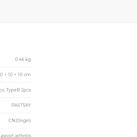
0.46 kg
10 × 10 × 10 cm
cs, TypeB 2pcs
PASTSKY
CN(Origin)
pport arthritis