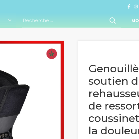
MO
Genouillè
soutien d
rehausseu
de ressor
coussinet
la douleu