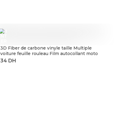
3D Fiber de carbone vinyle taille Multiple
voiture feuille rouleau Film autocollant moto
Automobile style noir argent décalcomanies
feuille