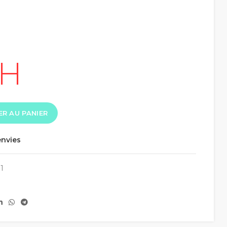
R AU PANIER
envies
1