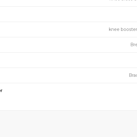
knee booster
Bre
Bra
r