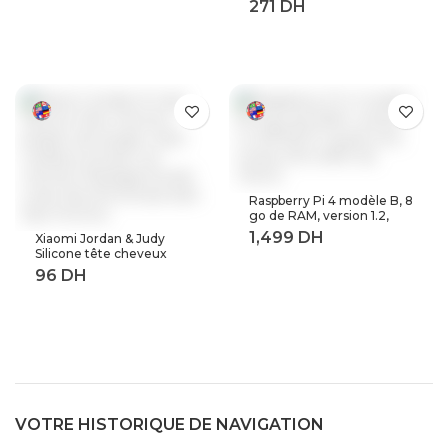
avec radio fm haut-parleur
casque, sport MP 3
baladeur en métal dap
Raspberry Pi 4 modèle B, 8
go de RAM, version 1.2,
BCM2711 Quad core,
Xiaomi Jordan & Judy
Cortex-A72 ARM v8,
Silicone tête cheveux
1.5GHz (8GB RAM)
peigne de lavage corps
masseur brosse cuir
chevelu Massage brosse
corps douche brosse bain
Spa minceur
VOTRE HISTORIQUE DE NAVIGATION