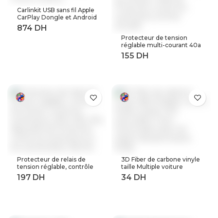
Carlinkit USB sans fil Apple
CarPlay Dongle et Android
Auto pour modifier les
Services de voiture
Protecteur de tension
Android
réglable multi-courant 40a
63a 80a, 230V AC,
récupération automatique
sur tension, relais de
Protection contre les
surtensions à limite
actuelle
Protecteur de relais de
3D Fiber de carbone vinyle
tension réglable, contrôle
taille Multiple voiture
de tension contre les
feuille rouleau Film
surtensions, 220V, 63a,
autocollant moto
40a, dispositifs de
Automobile style noir
Protection contre les
argent décalcomanies
surtensions et les
feuille
surintensités, Rail Din