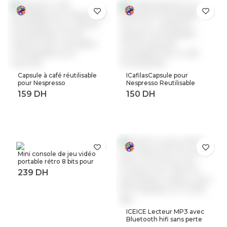
Capsule à café réutilisable
ICafilasCapsule pour
pour Nespresso
Nespresso Reutilisable
Reutilisable Inox Capsule
Inox 2 en 1 utilisation
rechargeable Crema
Capsule rechargeable
Espress acier inoxydable
Crema expresso
rechargeable pour
réutilisable filtre à café
expresso
rechargeable
Mini console de jeu vidéo
portable rétro 8 bits pour
enfant 3 0 pouces LCD
couleur joueur de jeu avec
400 jeux intégrés
ICEICE Lecteur MP3 avec
Bluetooth hifi sans perte
mini lecteur de musique