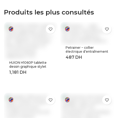
coran haut-parleur
cadeau
Produits les plus consultés
Petrainer − collier
électrique d’entraînement
de chiens à distance,
longueur 800M (619A-1)
HUION H1060P tablette
dessin graphique stylet
sans batterie inclinaison ±
60 ° tablette numérique
8192 stylo pression 12
touches Express
adaptateur OTG