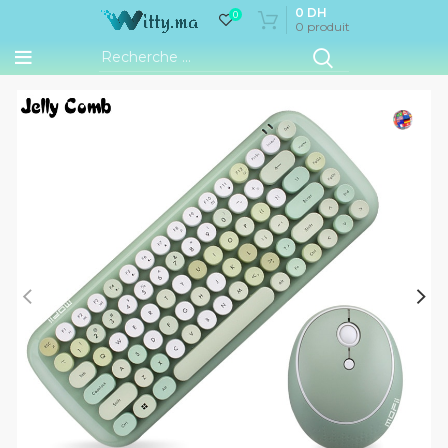
0
DH
0
0
produit