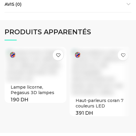
AVIS (0)
PRODUITS APPARENTÉS
Lampe licorne,
Pegasus 3D lampes
Led, veilleuse LED,
Haut-parleurs coran 7
veilleuse Led tactile,
couleurs LED
luminaire décoratif,
veilleuse 3D clair de
D30, lumière Led
lune USB
Rechargeable
télécommande lune
lampe clair de lune