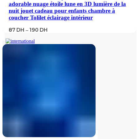
adorable nuage étoile lune en 3D lumière de la
nuit jouet cadeau pour enfants chambre à
coucher Tolilet éclairage intérieur
87
DH
190
DH
–