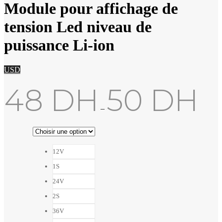
Module pour affichage de
tension Led niveau de
puissance Li-ion
USD
48
DH
50
DH
–
12V
1S
24V
2S
36V