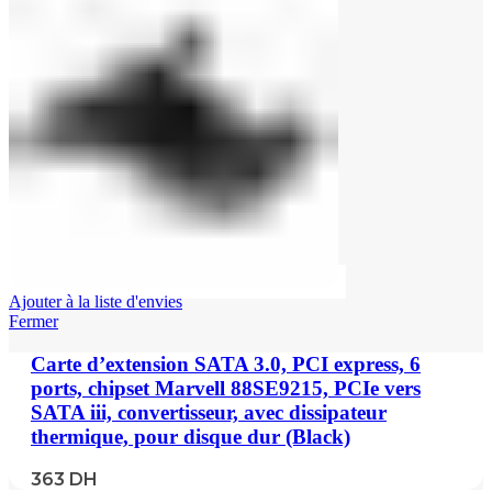
Ajouter à la liste d'envies
Fermer
Carte d’extension SATA 3.0, PCI express, 6
ports, chipset Marvell 88SE9215, PCIe vers
SATA iii, convertisseur, avec dissipateur
thermique, pour disque dur (Black)
363
DH