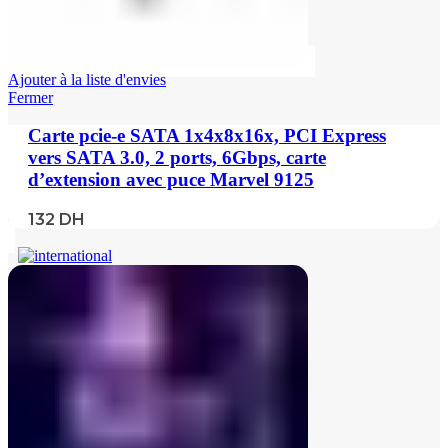
Ajouter à la liste d'envies
Fermer
Carte pcie-e SATA 1x4x8x16x, PCI Express
vers SATA 3.0, 2 ports, 6Gbps, carte
d’extension avec puce Marvel 9125
132
DH