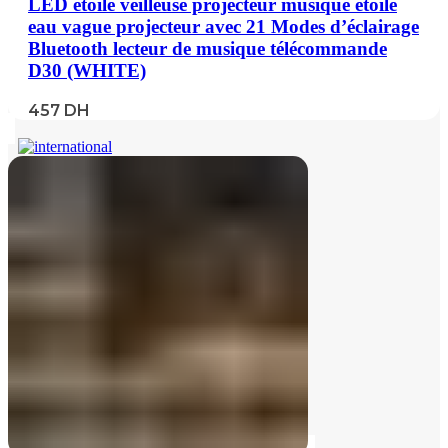
LED étoile veilleuse projecteur musique étoile
eau vague projecteur avec 21 Modes d’éclairage
Bluetooth lecteur de musique télécommande
D30 (WHITE)
457
DH