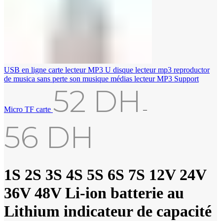
USB en ligne carte lecteur MP3 U disque lecteur mp3 reproductor
de musica sans perte son musique médias lecteur MP3 Support
52
DH
Micro TF carte
–
56
DH
1S 2S 3S 4S 5S 6S 7S 12V 24V
36V 48V Li-ion batterie au
Lithium indicateur de capacité