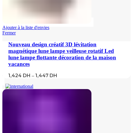
Ajouter à la liste d'envies
Fermer
Nouveau design créatif 3D lévitation
magnétique lune lampe veilleuse rotatif Led
lune lampe flottante décoration de la maison
vacances
1,424
DH
1,447
DH
–