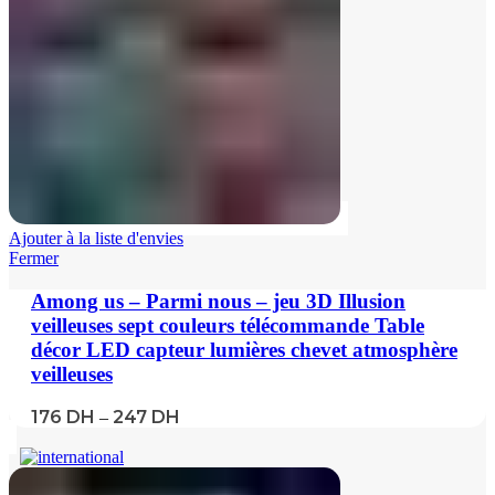
Ajouter à la liste d'envies
Fermer
Among us – Parmi nous – jeu 3D Illusion
veilleuses sept couleurs télécommande Table
décor LED capteur lumières chevet atmosphère
veilleuses
176
DH
247
DH
–