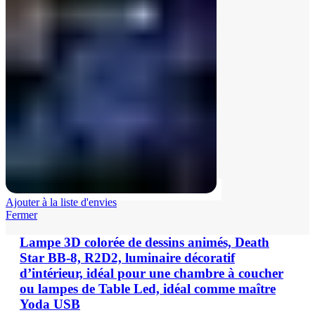
Ajouter à la liste d'envies
Fermer
Lampe 3D colorée de dessins animés, Death
Star BB-8, R2D2, luminaire décoratif
d’intérieur, idéal pour une chambre à coucher
ou lampes de Table Led, idéal comme maître
Yoda USB