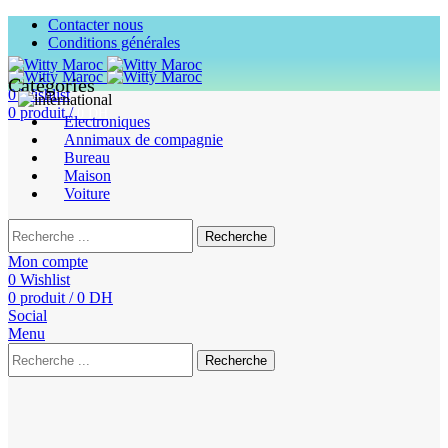
Contacter nous
Conditions générales
Catégories
0
Wishlist
0
produit
/
0
DH
Electroniques
Annimaux de compagnie
Bureau
Maison
Voiture
Recherche
Mon compte
0
Wishlist
0
produit
/
0
DH
Social
Menu
Recherche