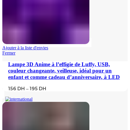
Ajouter à la liste d'envies
Fermer
Lampe 3D Anime à l’effigie de Luffy, USB,
couleur changeante, veilleuse, idéal pour un
enfant et comme cadeau d’anniversaire, à LED
156
DH
195
DH
–