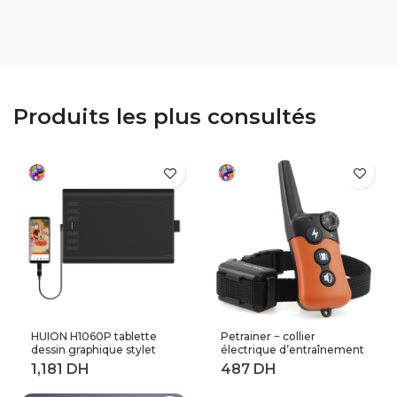
Marvell 88SE9215,
tête Animal lampe
PCIe vers SATA iii,
nouveauté enfant
convertisseur, avec
chambre 3D
dissipateur thermique,
décoration Table
pour disque dur
lumières enfant
(Black)
cadeau
Produits les plus consultés
HUION H1060P tablette
Petrainer − collier
dessin graphique stylet
électrique d’entraînement
sans batterie inclinaison ±
de chiens à distance,
60 ° tablette numérique
longueur 800M (619A-1)
8192 stylo pression 12