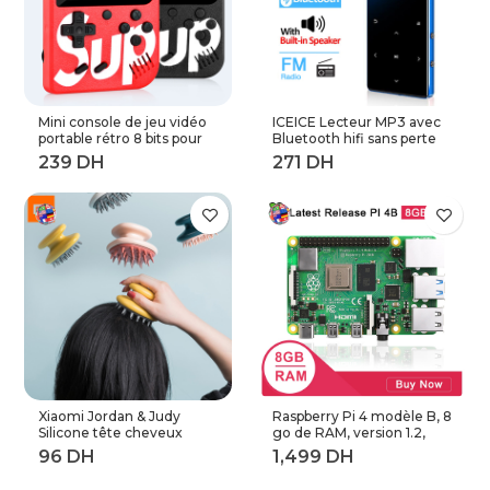
Mini console de jeu vidéo
ICEICE Lecteur MP3 avec
portable rétro 8 bits pour
Bluetooth hifi sans perte
enfant 3 0 pouces LCD
mini lecteur de musique
couleur joueur de jeu avec
avec radio fm haut-parleur
400 jeux intégrés
casque, sport MP 3
baladeur en métal dap
Xiaomi Jordan & Judy
Raspberry Pi 4 modèle B, 8
Silicone tête cheveux
go de RAM, version 1.2,
peigne de lavage corps
BCM2711 Quad core,
masseur brosse cuir
Cortex-A72 ARM v8,
chevelu Massage brosse
1.5GHz (8GB RAM)