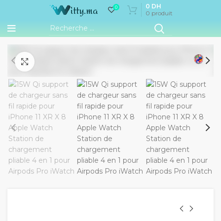
0
DH
0
0
produit
Cliquez pour agrandir