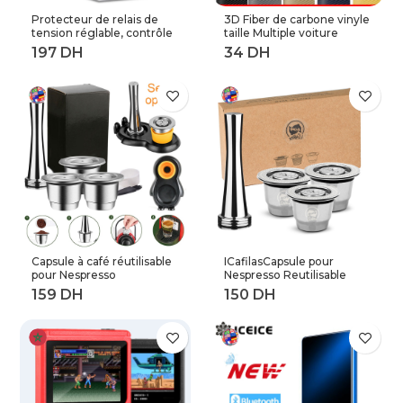
Protecteur de relais de
3D Fiber de carbone vinyle
tension réglable, contrôle
taille Multiple voiture
de tension contre les
feuille rouleau Film
surtensions, 220V, 63a,
autocollant moto
40a, dispositifs de
Automobile style noir
Protection contre les
argent décalcomanies
surtensions et les
feuille
surintensités, Rail Din
Capsule à café réutilisable
ICafilasCapsule pour
pour Nespresso
Nespresso Reutilisable
Reutilisable Inox Capsule
Inox 2 en 1 utilisation
rechargeable Crema
Capsule rechargeable
Espress acier inoxydable
Crema expresso
rechargeable pour
réutilisable filtre à café
expresso
rechargeable