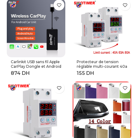
touches Express
adaptateur OTG
Carlinkit USB sans fil Apple
Protecteur de tension
CarPlay Dongle et Android
réglable multi-courant 40a
Auto pour modifier les
63a 80a, 230V AC,
Services de voiture
récupération automatique
Android
sur tension, relais de
Protection contre les
surtensions à limite
actuelle